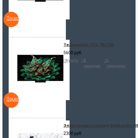
QUICKVIEW
Телевизор TCL 75C7K
5600 руб.
Купить
В
В
закладки
сравнение
QUICKVIEW
Электровелосипед Maikaolin H
2300 руб.