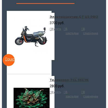
Электроскутер GT U2 PRO
3700 руб.
Купить
В
В
закладки
сравнение
QUICKVIEW
Телевизор TCL 55C7K
2800 руб.
Купить
В
В
закладки
сравнение