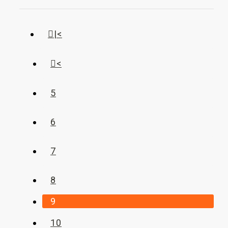
|<
<
5
6
7
8
9
10