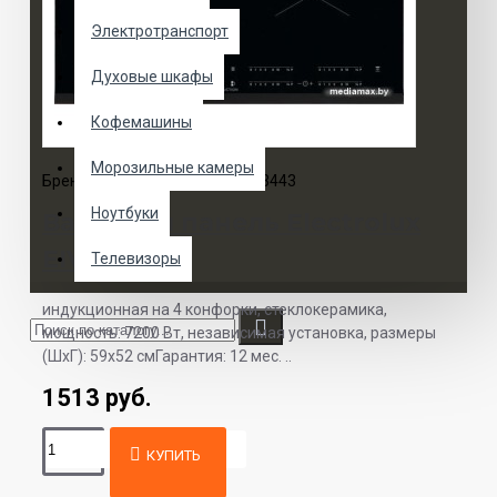
Электротранспорт
Духовые шкафы
Кофемашины
Морозильные камеры
Бренд:
Electrolux
Модель:
EIV63443
Ноутбуки
Варочная панель Electrolux
EIV63443
Телевизоры
индукционная на 4 конфорки, cтеклокерамика,
мощность: 7200 Вт, независимая установка, размеры
(ШхГ): 59x52 смГарантия: 12 мес. ..
1513 руб.
КУПИТЬ