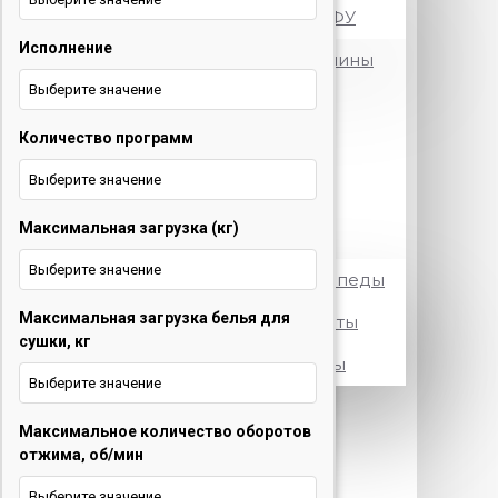
Принтеры и МФУ
Исполнение
Посудомоечные машины
Выберите значение
Стиральные машины
Количество программ
Телевизоры
Выберите значение
Холодильники
Максимальная загрузка (кг)
Электротранспорт
Выберите значение
Электровелосипеды
Максимальная загрузка белья для
Электросамокаты
сушки, кг
Электроскутеры
Выберите значение
+375 29 377 88 33
Бытовая
Максимальное количество оборотов
техника и ТВ
отжима, об/мин
+375 33 673 17 31
Бытовая
Выберите значение