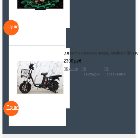
QUICKVIEW
Электровелосипед Maikaolin H
2300 руб.
Купить
В
В
закладки
сравнение
QUICKVIEW