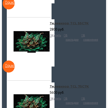
QUICKVIEW
Телевизор TCL 55C7K
2800 руб.
Купить
В
В
закладки
сравнение
QUICKVIEW
Телевизор TCL 75C7K
5600 руб.
Купить
В
В
закладки
сравнение