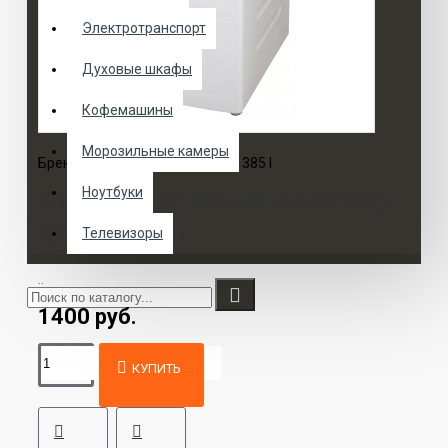
Электротранспорт
Духовые шкафы
Кофемашины
Морозильные камеры
Бренд:
Korting
Модель:
KWMT 1385 I
Ноутбуки
Стиральная машина Korting
KWMT 1385 I
Телевизоры
..
1400 руб.
КУПИТЬ