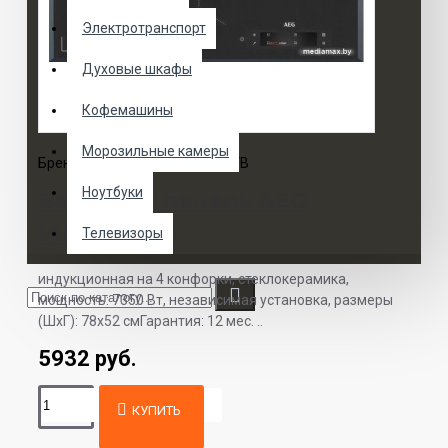
Электротранспорт
Духовые шкафы
Кофемашины
Морозильные камеры
Бренд:
AEG
Модель:
IAE84881FB
Ноутбуки
Варочная панель AEG
IAE84881FB
Телевизоры
индукционная на 4 конфорки, cтеклокерамика,
мощность: 7350 Вт, независимая установка, размеры
(ШхГ): 78x52 смГарантия: 12 мес. ..
5932 руб.
КУПИТЬ