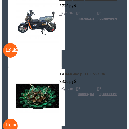
3700 руб.
Купить
В
В
закладки
сравнение
QUICKVIEW
Телевизор TCL 55C7K
2800 руб.
Купить
В
В
закладки
сравнение
QUICKVIEW