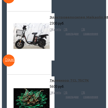
Электровелосипед Maikaolin H
2300 руб.
Купить
В
В
закладки
сравнение
QUICKVIEW
Телевизор TCL 75C7K
5600 руб.
Купить
В
В
закладки
сравнение