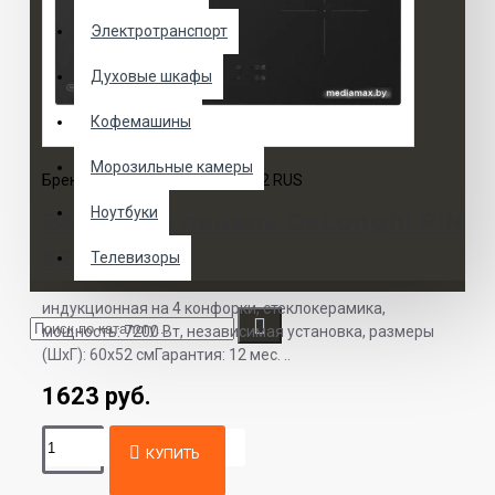
Электротранспорт
Духовые шкафы
Кофемашины
Морозильные камеры
Бренд:
DeLonghi
Модель:
PIN 62 RUS
Ноутбуки
Варочная панель DeLonghi PIN
62 RUS
Телевизоры
индукционная на 4 конфорки, cтеклокерамика,
мощность: 7200 Вт, независимая установка, размеры
(ШхГ): 60x52 смГарантия: 12 мес. ..
1623 руб.
КУПИТЬ