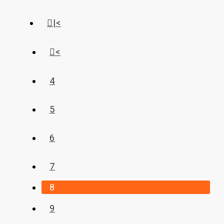
|<
<
4
5
6
7
8
9