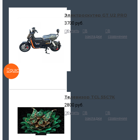
Электроскутер GT U2 PRO
3700 руб.
Купить
В
В
закладки
сравнение
QUICKVIEW
Телевизор TCL 55C7K
2800 руб.
Купить
В
В
закладки
сравнение