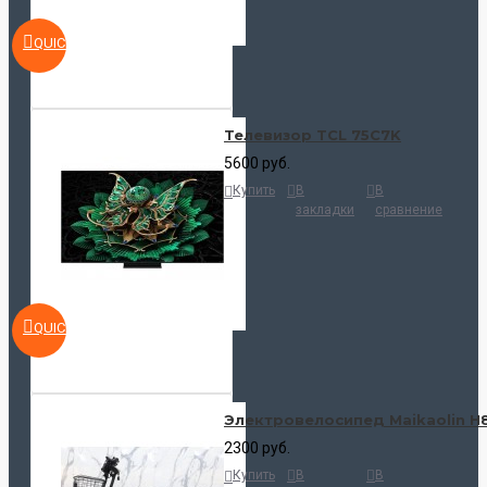
QUICKVIEW
Телевизор TCL 75C7K
5600 руб.
Купить
В
В
закладки
сравнение
QUICKVIEW
Электровелосипед Maikaolin H
2300 руб.
Купить
В
В