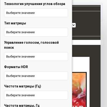
Технология улучшения углов обзора
Все
Выберите значение
Все
Тип матрицы
Товаров 0 (0 руб.)
Сортировка:
Варочные панели
Показать:
Выберите значение
Вытяжки
Ваша корзина пуста!
Управление голосом, голосовой
Домашние кинотеатры
поиск
Кондиционеры
Выберите значение
Кухонные плиты
Форматы HDR
Оргтехника
Выберите значение
Посудомоечные машины
Частота матрицы (Гц)
Стиральные машины
Выберите значение
Холодильники
Частота матрицы, Гц