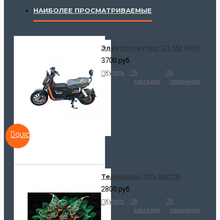
НАИБОЛЕЕ ПРОСМАТРИВАЕМЫЕ
Электроскутер GT U2 PRO
3700 руб.
Купить
В
В
закладки
сравнение
QUICKVIEW
Телевизор TCL 55C7K
2800 руб.
Купить
В
В
закладки
сравнение