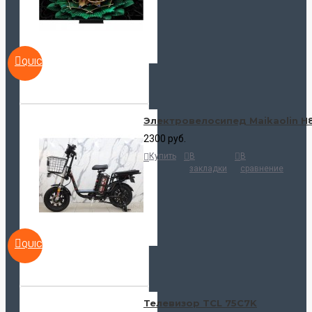
QUICKVIEW
Электровелосипед Maikaolin H
2300 руб.
Купить
В
В
закладки
сравнение
QUICKVIEW
Телевизор TCL 75C7K