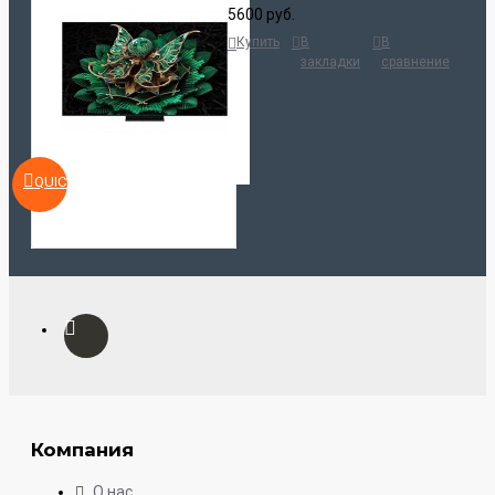
5600 руб.
Купить
В
В
закладки
сравнение
QUICKVIEW
Компания
О нас