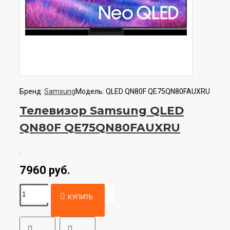
Бренд:
Samsung
Модель:
QLED QN80F QE75QN80FAUXRU
Телевизор Samsung QLED
QN80F QE75QN80FAUXRU
..
7960 руб.
КУПИТЬ