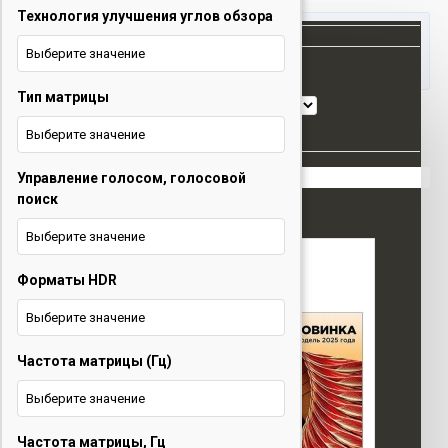
Технология улучшения углов обзора
Все
Выберите значение
Все
Тип матрицы
Товаров 0 (0 руб.)
Сортировка:
Варочные панели
Показать:
Выберите значение
Вытяжки
Ваша корзина пуста!
Управление голосом, голосовой
Домашние кинотеатры
поиск
Кондиционеры
Выберите значение
Кухонные плиты
Форматы HDR
Оргтехника
Выберите значение
Посудомоечные машины
Частота матрицы (Гц)
Стиральные машины
Выберите значение
Холодильники
Частота матрицы, Гц