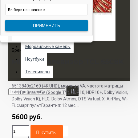
Электротранспорт
Выберите значение
Духовые шкафы
ПРИМЕНИТЬ
Кофемашины
Морозильные камеры
Бренд:
TCL
Модель:
65C8K
Ноутбуки
MiniLED телевизор TCL 65C8K
Телевизоры
65" 3840x2160 (4K UHD), матрица VA, частота матрицы
144 Гц, Smart TV (Google TV), HDR10, HDR10+, Dolby Vision,
Dolby Vision IQ, HLG, Dolby Atmos, DTS Virtual: X, AirPlay, Wi-
Fi, смарт пультГарантия: 12 мес. ..
5600 руб.
КУПИТЬ