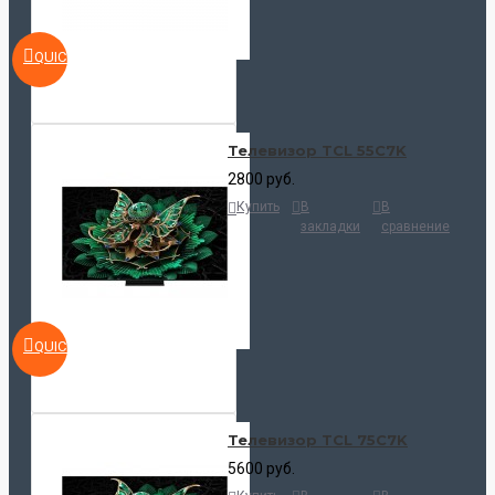
QUICKVIEW
Телевизор TCL 55C7K
2800 руб.
Купить
В
В
закладки
сравнение
QUICKVIEW
Телевизор TCL 75C7K
5600 руб.