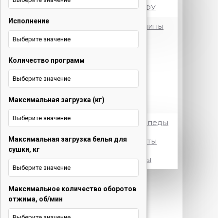
Принтеры и МФУ
Исполнение
Посудомоечные машины
Выберите значение
Стиральные машины
Количество программ
Телевизоры
Выберите значение
Холодильники
Максимальная загрузка (кг)
Электротранспорт
Выберите значение
Электровелосипеды
Максимальная загрузка белья для
Электросамокаты
сушки, кг
Электроскутеры
Выберите значение
+375 29 377 88 33
Бытовая
Максимальное количество оборотов
техника и ТВ
отжима, об/мин
+375 33 673 17 31
Бытовая
Выберите значение