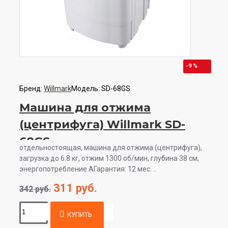
-9 %
Бренд:
Willmark
Модель:
SD-68GS
Машина для отжима
(центрифуга) Willmark SD-
68GS
отдельностоящая, машина для отжима (центрифуга),
загрузка до 6.8 кг, отжим 1300 об/мин, глубина 38 см,
энергопотребление AГарантия: 12 мес. ..
311 руб.
342 руб.
КУПИТЬ