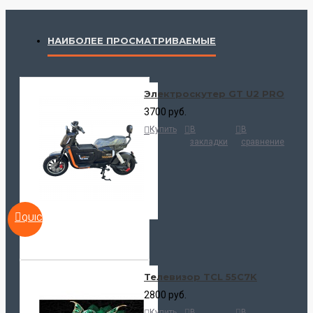
НАИБОЛЕЕ ПРОСМАТРИВАЕМЫЕ
Электроскутер GT U2 PRO
3700 руб.
Купить
В
В
закладки
сравнение
QUICKVIEW
Телевизор TCL 55C7K
2800 руб.
Купить
В
В