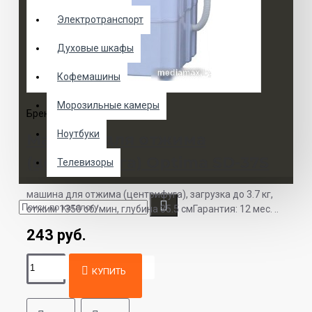
Электротранспорт
Духовые шкафы
Кофемашины
Морозильные камеры
Бренд:
Optima
Модель:
SD-37S
Ноутбуки
Машина для отжима
(центрифуга) Optima SD-37S
Телевизоры
машина для отжима (центрифуга), загрузка до 3.7 кг,
отжим 1350 об/мин, глубина 35.5 смГарантия: 12 мес. ..
243 руб.
КУПИТЬ