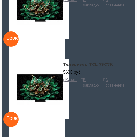
закладки
сравнение
QUICKVIEW
Телевизор TCL 75C7K
5600 руб.
Купить
В
В
закладки
сравнение
QUICKVIEW