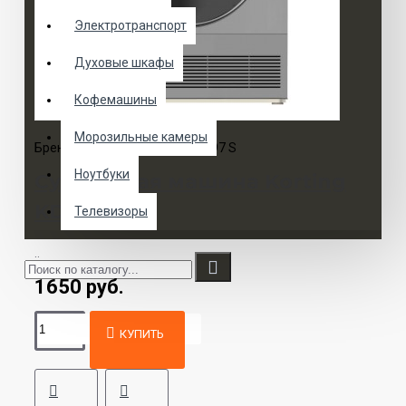
Электротранспорт
Духовые шкафы
Кофемашины
Морозильные камеры
Бренд:
Korting
Модель:
KD 60L97 S
Ноутбуки
Сушильная машина Korting
KD 60L97 S
Телевизоры
..
1650 руб.
КУПИТЬ