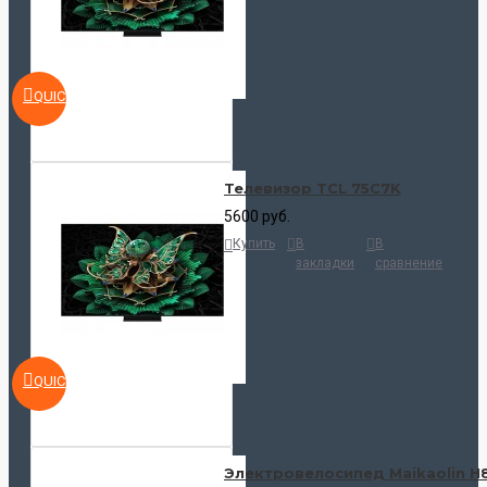
QUICKVIEW
Телевизор TCL 75C7K
5600 руб.
Купить
В
В
закладки
сравнение
QUICKVIEW
Электровелосипед Maikaolin H