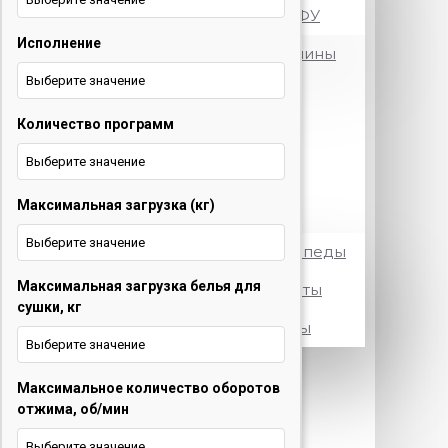
Принтеры и МФУ
Исполнение
Посудомоечные машины
Выберите значение
Стиральные машины
Количество программ
Телевизоры
Выберите значение
Холодильники
Максимальная загрузка (кг)
Электротранспорт
Выберите значение
Электровелосипеды
Максимальная загрузка белья для
Электросамокаты
сушки, кг
Электроскутеры
Выберите значение
+375 29 377 88 33
Бытовая
Максимальное количество оборотов
техника и ТВ
отжима, об/мин
+375 33 673 17 31
Бытовая
Выберите значение