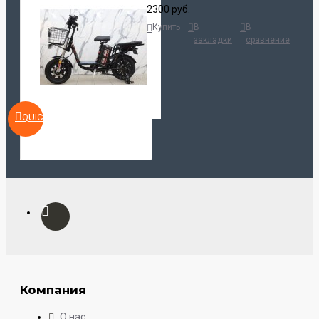
2300 руб.
Купить
В
В
закладки
сравнение
QUICKVIEW
Компания
О нас