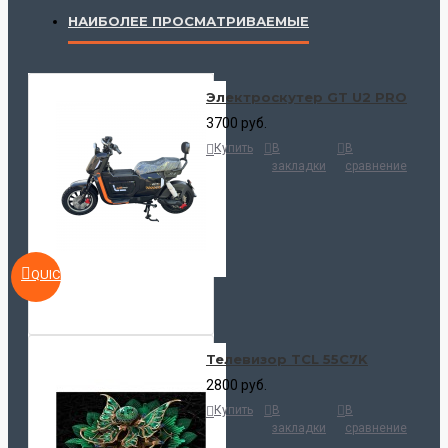
НАИБОЛЕЕ ПРОСМАТРИВАЕМЫЕ
Электроскутер GT U2 PRO
3700 руб.
Купить
В
В
закладки
сравнение
QUICKVIEW
Телевизор TCL 55C7K
2800 руб.
Купить
В
В
закладки
сравнение