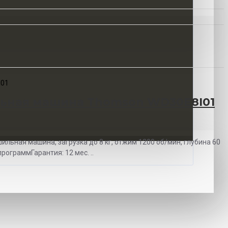
I01
ьная машина Thomson WD30E8I01
льная машина, загрузка до 8 кг, отжим 1200 об/мин, глубина 60
рограммГарантия: 12 мес. ..