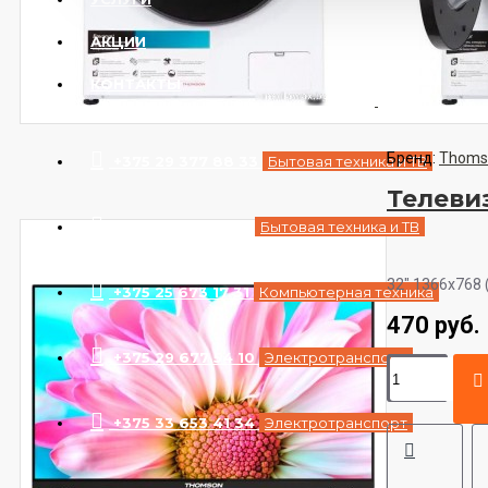
АКЦИИ
КОНТАКТЫ
Бренд:
Thoms
+375 29 377 88 33
Бытовая техника и ТВ
Телеви
+375 33 673 17 31
Бытовая техника и ТВ
32" 1366x768 (
+375 25 673 17 31
Компьютерная техника
470 руб.
+375 29 677 54 10
Электротранспорт
+375 33 653 41 34
Электротранспорт