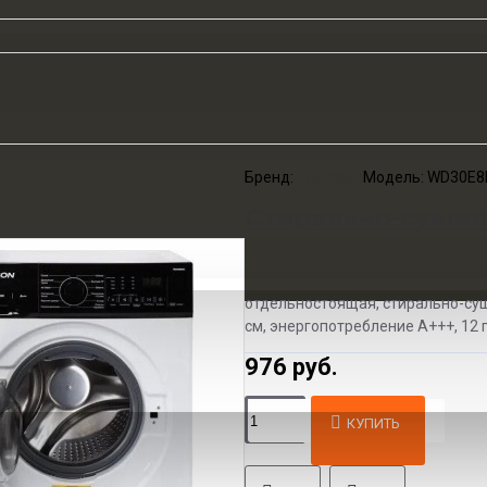
Бренд:
Thomson
Модель:
WD30E8
Стирально-сушил
отдельностоящая, стирально-суши
см, энергопотребление A+++, 12 п
976 руб.
КУПИТЬ