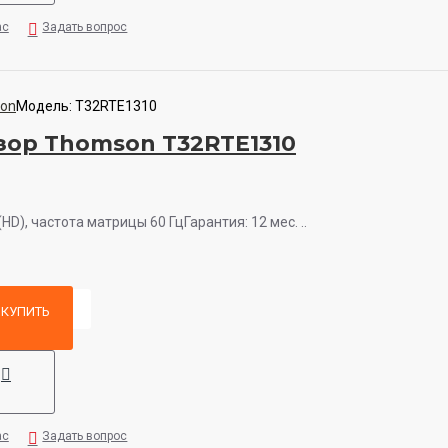
ас
Задать вопрос
on
Модель:
T32RTE1310
зор Thomson T32RTE1310
(HD), частота матрицы 60 ГцГарантия: 12 мес. ..
КУПИТЬ
ас
Задать вопрос