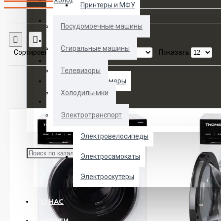
Холодильники
Принтеры и МФУ
Электротранспорт
Посудомоечные машины
Сравнение товаров
Духовые шкафы
Стиральные машины
Сортировка:
Показать:
Кофемашины
Телевизоры
Морозильные камеры
Холодильники
Ноутбуки
Электротранспорт
Телевизоры
Электровелосипеды
Электросамокаты
Электроскутеры
О НАС
УСЛУГИ