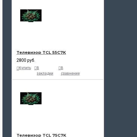
Телевизор TCL 55C7K
2800 руб.
Купить
В
В
закладки
сравнение
Телевизор TCL 75C7K