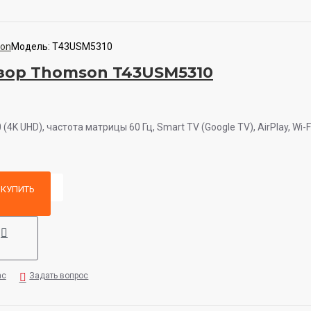
on
Модель:
T43USM5310
зор Thomson T43USM5310
(4K UHD), частота матрицы 60 Гц, Smart TV (Google TV), AirPlay, Wi-Fi
КУПИТЬ
ас
Задать вопрос