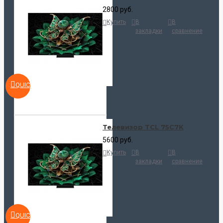
2800 руб.
Купить
В
В
закладки
сравнение
QUICKVIEW
Телевизор TCL 75C7K
5600 руб.
Купить
В
В
закладки
сравнение
QUICKVIEW