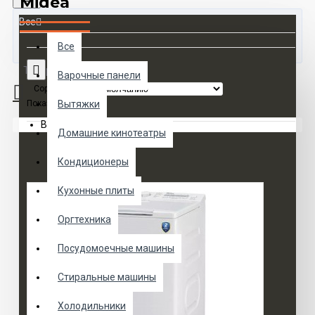
Midea
Все
Все
Товаров 0 (0 руб.)
Варочные панели
Сортировка:
Показать:
Вытяжки
Ваша корзина пуста!
Домашние кинотеатры
Кондиционеры
Кухонные плиты
Оргтехника
Посудомоечные машины
Стиральные машины
Холодильники