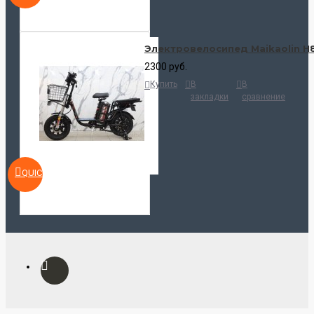
Электровелосипед Maikaolin H
2300 руб.
Купить
В
В
закладки
сравнение
QUICKVIEW