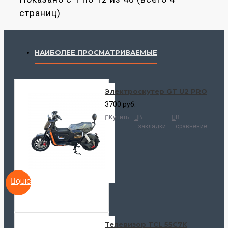
страниц)
НАИБОЛЕЕ ПРОСМАТРИВАЕМЫЕ
Электроскутер GT U2 PRO
3700 руб.
Купить
В
В
закладки
сравнение
QUICKVIEW
Телевизор TCL 55C7K