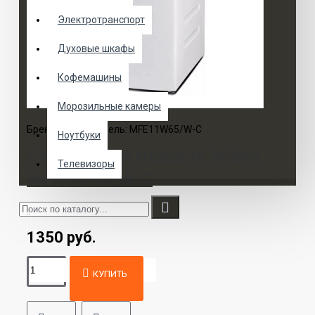
Электротранспорт
Духовые шкафы
Кофемашины
Морозильные камеры
Бренд:
Midea
Модель:
MFE11W65/W-C
Ноутбуки
Стиральная машина Midea
Телевизоры
MFE11W65/W-C
..
1350 руб.
КУПИТЬ