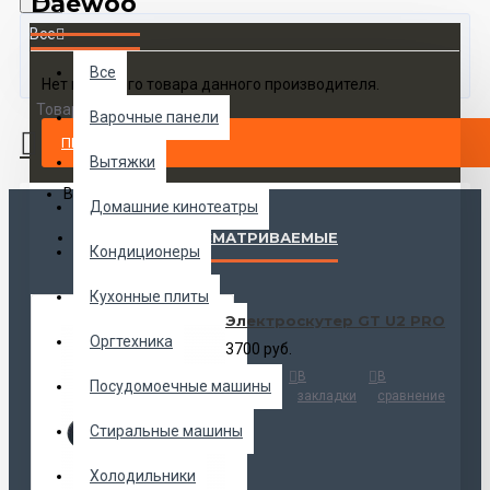
Daewoo
Все
Все
Нет ни одного товара данного производителя.
Товаров 0 (0 руб.)
Варочные панели
ПРОДОЛЖИТЬ
Вытяжки
Ваша корзина пуста!
Домашние кинотеатры
НАИБОЛЕЕ ПРОСМАТРИВАЕМЫЕ
Кондиционеры
Кухонные плиты
Электроскутер GT U2 PRO
Оргтехника
3700 руб.
Купить
В
В
Посудомоечные машины
закладки
сравнение
Стиральные машины
Холодильники