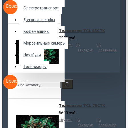
QUICKVIEW
Электротранспорт
Духовые шкафы
Телевизор TCL 55C7K
Кофемашины
2800 руб.
Морозильные камеры
Купить
В
В
закладки
сравнение
Ноутбуки
Телевизоры
QUICKVIEW
Телевизор TCL 75C7K
5600 руб.
Купить
В
В
закладки
сравнение