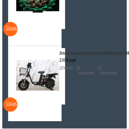
QUICKVIEW
Электровелосипед Maikaolin H
2300 руб.
Купить
В
В
закладки
сравнение
QUICKVIEW