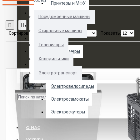
Холодильники
Принтеры и МФУ
Электротранспорт
Посудомоечные машины
Сравнение товаров
Духовые шкафы
Стиральные машины
Сортировка:
Показать:
Кофемашины
Телевизоры
Морозильные камеры
Холодильники
Ноутбуки
Электротранспорт
Телевизоры
Электровелосипеды
Электросамокаты
Электроскутеры
О НАС
УСЛУГИ