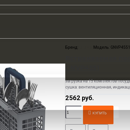
Бренд:
Grundig
Модель:
GNVP455
Встраиваемая по
GNVP4551
загрузка на 15 комплектов посуд
сушка: вентиляционная, индикация
2562 руб.
КУПИТЬ