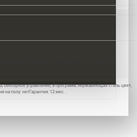
1
судомоечная машина Grundig
ы, сенсорное управление, 8 программ, нержавеющая сталь цвет,
 на полу: нетГарантия: 12 мес. ..