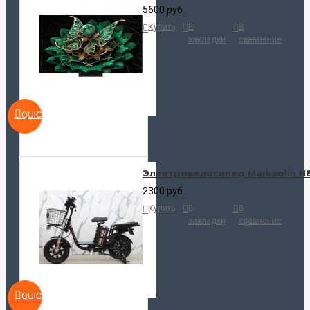
5600 руб.
Купить
В
В
закладки
сравнение
QUICKVIEW
Электровелосипед Maikaolin H
2300 руб.
Купить
В
В
закладки
сравнение
QUICKVIEW