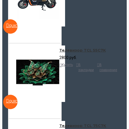
QUICKVIEW
Телевизор TCL 55C7K
2800 руб.
Купить
В
В
закладки
сравнение
QUICKVIEW
Телевизор TCL 75C7K