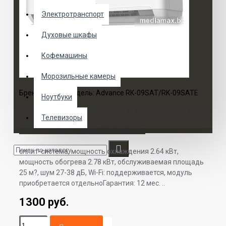
Электротранспорт
Духовые шкафы
Кофемашины
Морозильные камеры
Бренд:
Dantex
Модель:
Advance RK-09SAT/RK-09SATE
Ноутбуки
Кондиционер Dantex Advance
Телевизоры
RK-09SAT/RK-09SATE
сплит-система, мощность охлаждения 2.64 кВт,
мощность обогрева 2.78 кВт, обслуживаемая площадь
25 м?, шум 27-38 дБ, Wi-Fi: поддерживается, модуль
приобретается отдельноГарантия: 12 мес. ..
1300 руб.