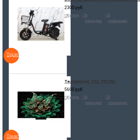
2300 руб.
Купить
В
В
закладки
сравнение
QUICKVIEW
Телевизор TCL 75C7K
5600 руб.
Купить
В
В
закладки
сравнение
QUICKVIEW