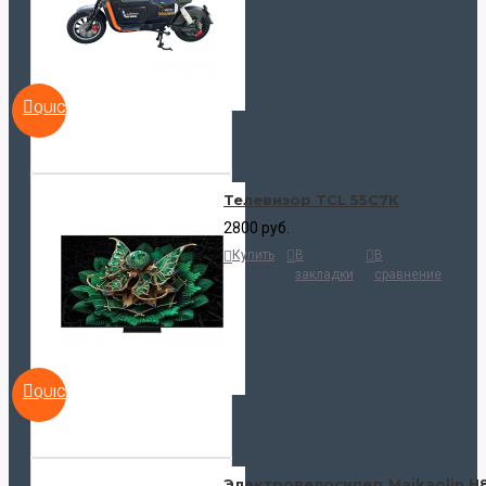
QUICKVIEW
Телевизор TCL 55C7K
2800 руб.
Купить
В
В
закладки
сравнение
QUICKVIEW
Электровелосипед Maikaolin H