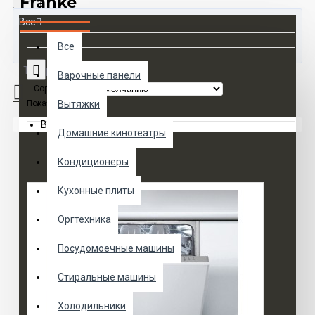
Franke
Все
Все
Товаров 0 (0 руб.)
Варочные панели
Сортировка:
Показать:
Вытяжки
Ваша корзина пуста!
Домашние кинотеатры
Кондиционеры
Кухонные плиты
Оргтехника
Посудомоечные машины
Стиральные машины
Холодильники