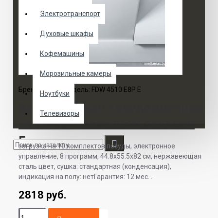
Электротранспорт
Духовые шкафы
Кофемашины
Морозильные камеры
Бренд:
Franke
Модель:
FDW 4510 E8P E
Ноутбуки
Встраиваемая посудомоечная
Телевизоры
машина Franke FDW 4510 E8P
E
загрузка на 10 комплектов посуды, электронное
управление, 8 программ, 44.8x55.5x82 см, нержавеющая
сталь цвет, сушка: стандартная (конденсация),
индикация на полу: нетГарантия: 12 мес. ..
2818 руб.