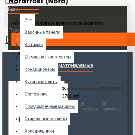
Nordfrost (Nord)
Все
Все
Нет ни одного товара данного производителя.
Товаров 0 (0 руб.)
Варочные панели
ПРОДОЛЖИТЬ
Вытяжки
Ваша корзина пуста!
Домашние кинотеатры
НАИБОЛЕЕ ПРОСМАТРИВАЕМЫЕ
Кондиционеры
Кухонные плиты
Электроскутер GT U2 PRO
Оргтехника
3700 руб.
Купить
В
В
Посудомоечные машины
закладки
сравнение
Стиральные машины
Холодильники