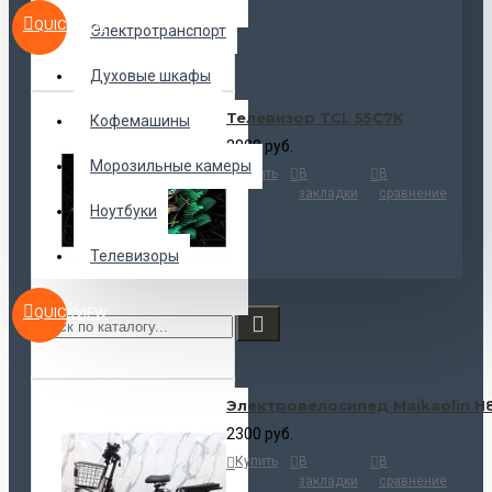
QUICKVIEW
Электротранспорт
Духовые шкафы
Телевизор TCL 55C7K
Кофемашины
2800 руб.
Морозильные камеры
Купить
В
В
закладки
сравнение
Ноутбуки
Телевизоры
QUICKVIEW
Электровелосипед Maikaolin H
2300 руб.
Купить
В
В
закладки
сравнение