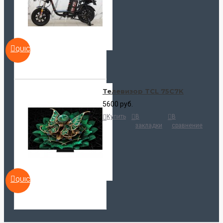
QUICKVIEW
Телевизор TCL 75C7K
5600 руб.
Купить
В
В
закладки
сравнение
QUICKVIEW