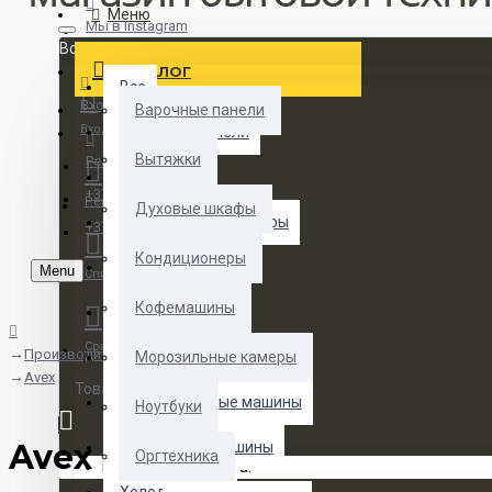
Меню
Мы в Instagram
Все
КАТАЛОГ
Все
Вход
Варочные панели
Вход
Варочные панели
Вытяжки
Регистрация
Вытяжки
+375 29 377 88 33
Регистрация
Духовые шкафы
Домашние кинотеатры
+375 33 673 17 31 (МТС)
Кондиционеры
Кондиционеры
Menu
Список желаний
Кофемашины
Кухонные плиты
Сравнение
Производитель
Оргтехника
Морозильные камеры
Avex
Товаров 0 (0 руб.)
Посудомоечные машины
Ноутбуки
Avex
Стиральные машины
Оргтехника
Ваша корзина пуста!