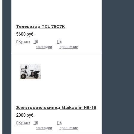
Телевизор TCL 75C7K
5600 руб.
Купить
В
В
закладки
сравнение
Электровелосипед Maikaolin H8-16
2300 руб.
Купить
В
В
закладки
сравнение