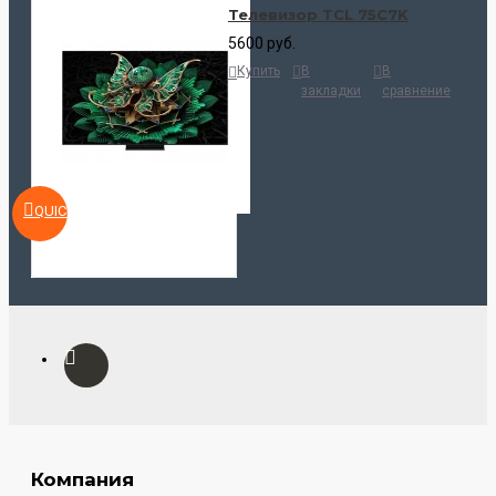
Телевизор TCL 75C7K
5600 руб.
Купить
В
В
закладки
сравнение
QUICKVIEW
Компания