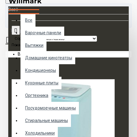
Willmark
Все
Все
Товаров 0 (0 руб.)
Варочные панели
Сортировка:
Показать:
Вытяжки
Ваша корзина пуста!
Домашние кинотеатры
Кондиционеры
Кухонные плиты
Оргтехника
Посудомоечные машины
Стиральные машины
Холодильники