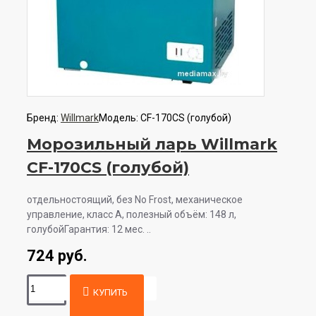
Бренд:
Willmark
Модель:
CF-170CS (голубой)
Морозильный ларь Willmark
CF-170CS (голубой)
отдельностоящий, без No Frost, механическое
управление, класс A, полезный объём: 148 л,
голубойГарантия: 12 мес. ..
724 руб.
КУПИТЬ