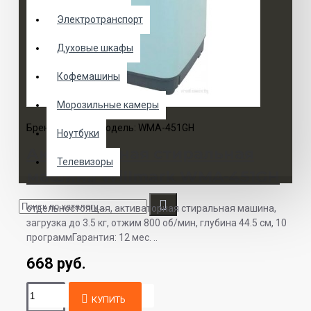
Электротранспорт
Духовые шкафы
Кофемашины
Морозильные камеры
Бренд:
Willmark
Модель:
WMA-451GH
Ноутбуки
Активаторная стиральная
Телевизоры
машина Willmark WMA-451GH
отдельностоящая, активаторная стиральная машина,
загрузка до 3.5 кг, отжим 800 об/мин, глубина 44.5 см, 10
программГарантия: 12 мес. ..
668 руб.
КУПИТЬ