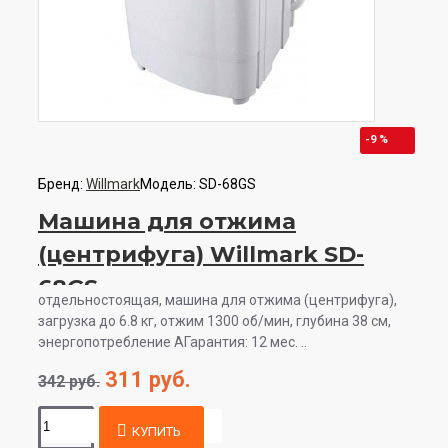
-9 %
Бренд:
Willmark
Модель:
SD-68GS
Машина для отжима
(центрифуга) Willmark SD-
68GS
отдельностоящая, машина для отжима (центрифуга),
загрузка до 6.8 кг, отжим 1300 об/мин, глубина 38 см,
энергопотребление AГарантия: 12 мес. ..
311 руб.
342 руб.
КУПИТЬ