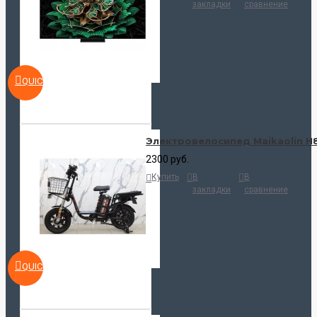
закладки
сравнение
QUICKVIEW
Электровелосипед Maikaolin H
2300 руб.
Купить
В
В
закладки
сравнение
QUICKVIEW