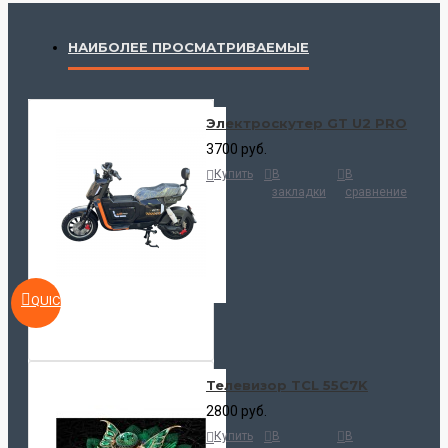
НАИБОЛЕЕ ПРОСМАТРИВАЕМЫЕ
Электроскутер GT U2 PRO
3700 руб.
Купить
В
В
закладки
сравнение
QUICKVIEW
Телевизор TCL 55C7K
2800 руб.
Купить
В
В