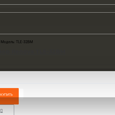
a
Модель:
TLE-32BM
зор Renova TLE-32BM
КУПИТЬ