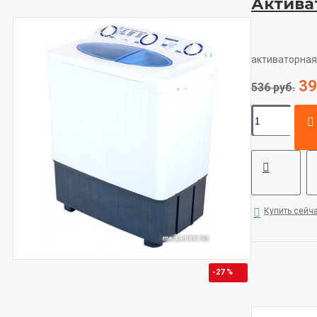
Актива
активаторная 
39
536 руб.
Купить сейч
-27 %