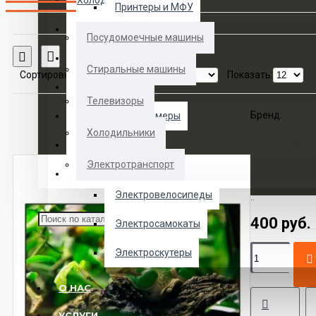
Холодильники
Принтеры и МФУ
Электротранспорт
Посудомоечные машины
Сравнение товаров
Духовые шкафы
Стиральные машины
Сортировка:
Показать:
Кофемашины
Телевизоры
Бренд:
Renov
Морозильные камеры
Холодильники
Телеви
Ноутбуки
Электротранспорт
Телевизоры
Электровелосипеды
..
400 руб.
Электросамокаты
Электроскутеры
О НАС
УСЛУГИ