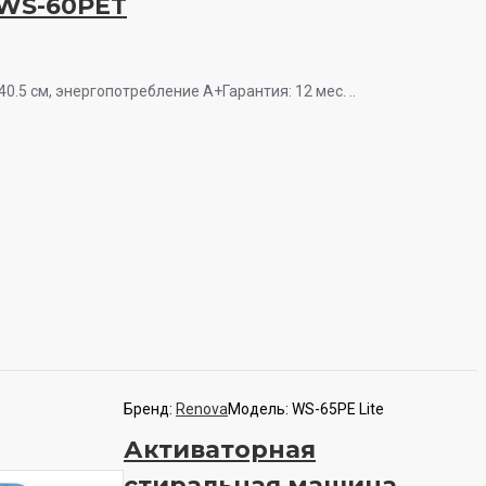
 WS-60PET
0.5 см, энергопотребление A+Гарантия: 12 мес. ..
Бренд:
Renova
Модель:
WS-65PE Lite
Активаторная
стиральная машина