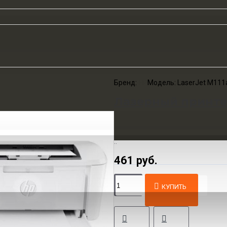
Бренд:
HP
Модель:
LaserJet M11
Лазерный принтер
..
461 руб.
КУПИТЬ