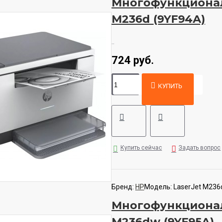
Многофункционал
M236d (9YF94A)
..
724 руб.
КУПИТЬ
Купить сейчас
Задать вопрос
Бренд:
HP
Модель:
LaserJet M236
Многофункционал
M236dw (9YF95A)