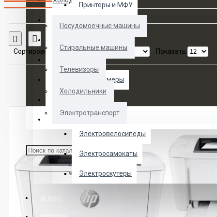
Холодильники
Принтеры и МФУ
Электротранспорт
Посудомоечные машины
Сравнение товаров
Духовые шкафы
Стиральные машины
Сортировка:
Показать:
Кофемашины
Телевизоры
Морозильные камеры
Холодильники
Ноутбуки
Электротранспорт
Телевизоры
Электровелосипеды
Электросамокаты
Электроскутеры
О НАС
УСЛУГИ