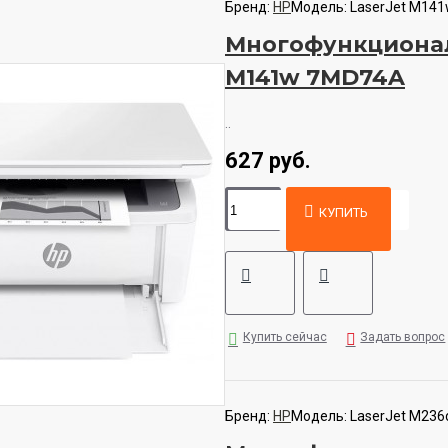
Бренд:
HP
Модель:
LaserJet M14
Многофункционал
M141w 7MD74A
..
627 руб.
КУПИТЬ
Купить сейчас
Задать вопрос
Бренд:
HP
Модель:
LaserJet M236