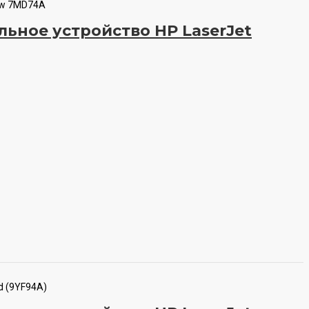
1w 7MD74A
ьное устройство HP LaserJet
d (9YF94A)