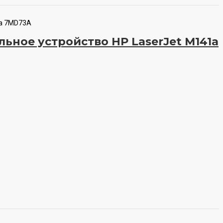
1a 7MD73A
ное устройство HP LaserJet M141a