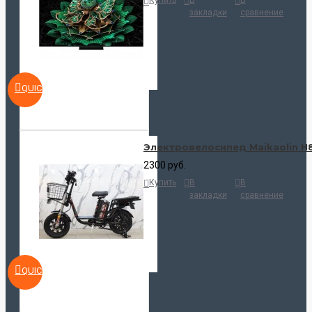
Купить
В
В
закладки
сравнение
QUICKVIEW
Электровелосипед Maikaolin H
2300 руб.
Купить
В
В
закладки
сравнение
QUICKVIEW