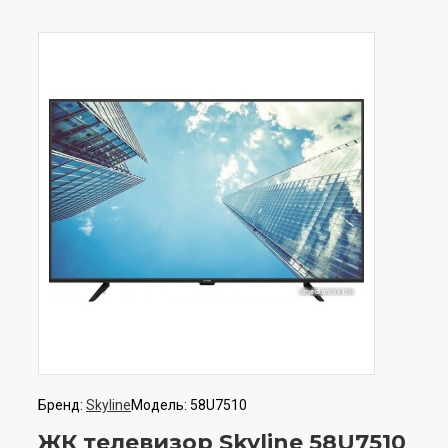
Бренд:
Skyline
Модель:
58U7510
ЖК телевизор Skyline 58U7510