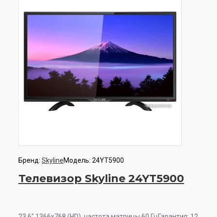
Бренд:
Skyline
Модель:
24YT5900
Телевизор Skyline 24YT5900
23.6" 1366x768 (HD), частота матрицы 60 ГцГарантия: 12