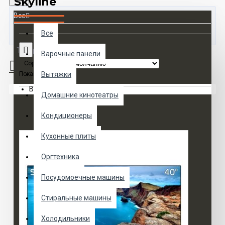
Skyline
Все
Все
Товаров 0 (0 руб.)
Варочные панели
Сортировка:
Показать:
Вытяжки
Ваша корзина пуста!
Домашние кинотеатры
Кондиционеры
Кухонные плиты
Оргтехника
Посудомоечные машины
Стиральные машины
Холодильники