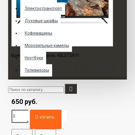
Электротранспорт
Духовые шкафы
Кофемашины
Морозильные камеры
Бренд:
Skyline
Модель:
40LST5971
Ноутбуки
Телевизор Skyline 40LST5971
Телевизоры
..
650 руб.
КУПИТЬ