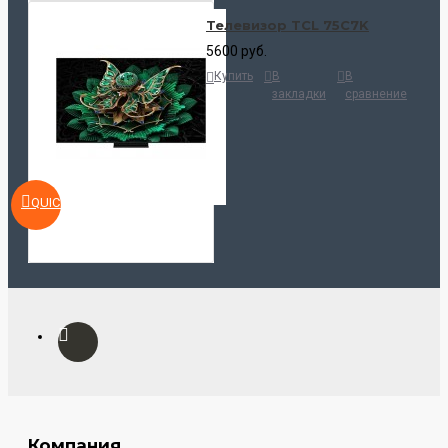
Телевизор TCL 75C7K
5600 руб.
Купить
В
В
закладки
сравнение
QUICKVIEW
Компания