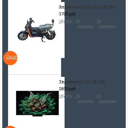
Электроскутер GT U2 PRO
3700 руб.
Купить
В
В
закладки
сравнение
QUICKVIEW
Телевизор TCL 55C7K
2800 руб.
Купить
В
В
закладки
сравнение