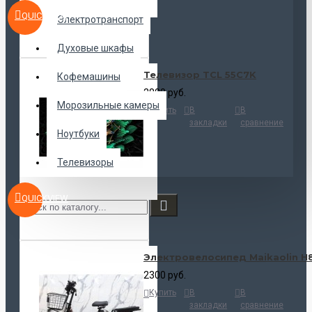
QUICKVIEW
Электротранспорт
Духовые шкафы
Телевизор TCL 55C7K
Кофемашины
2800 руб.
Морозильные камеры
Купить
В
В
закладки
сравнение
Ноутбуки
Телевизоры
QUICKVIEW
Электровелосипед Maikaolin H
2300 руб.
Купить
В
В
закладки
сравнение