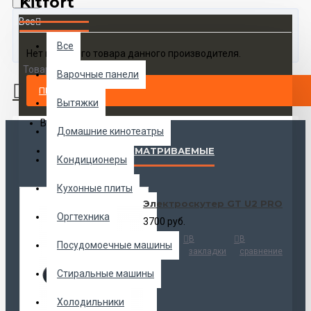
Kitfort
Все
Все
Нет ни одного товара данного производителя.
Товаров 0 (0 руб.)
Варочные панели
ПРОДОЛЖИТЬ
Вытяжки
Ваша корзина пуста!
Домашние кинотеатры
НАИБОЛЕЕ ПРОСМАТРИВАЕМЫЕ
Кондиционеры
Кухонные плиты
Электроскутер GT U2 PRO
Оргтехника
3700 руб.
Купить
В
В
Посудомоечные машины
закладки
сравнение
Стиральные машины
Холодильники