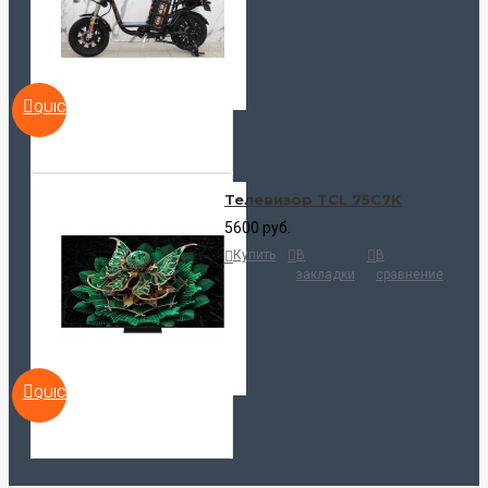
QUICKVIEW
Телевизор TCL 75C7K
5600 руб.
Купить
В
В
закладки
сравнение
QUICKVIEW