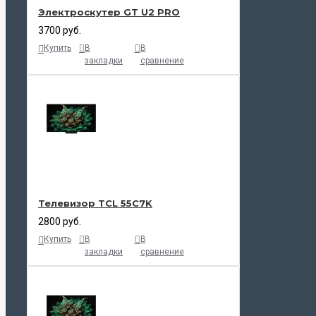
Электроскутер GT U2 PRO
3700 руб.
Купить
В
В
закладки
сравнение
Телевизор TCL 55C7K
2800 руб.
Купить
В
В
закладки
сравнение