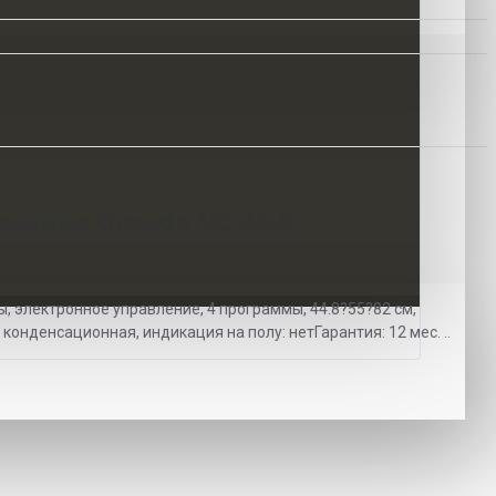
ашина Graude VG 45.0
ы, электронное управление, 4 программы, 44.8?55?82 см,
конденсационная, индикация на полу: нетГарантия: 12 мес. ..