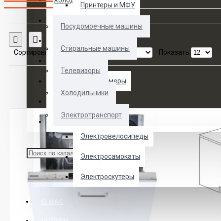
Холодильники
Принтеры и МФУ
Электротранспорт
Посудомоечные машины
Сравнение товаров
Духовые шкафы
Стиральные машины
Сортировка:
Показать:
Кофемашины
Телевизоры
Морозильные камеры
Холодильники
Ноутбуки
Электротранспорт
Телевизоры
Электровелосипеды
Электросамокаты
Электроскутеры
О НАС
УСЛУГИ