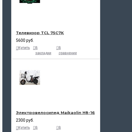
Телевизор TCL 75C7K
5600 руб.
Купить
В
В
закладки
сравнение
Электровелосипед Maikaolin H8-16
2300 руб.
Купить
В
В