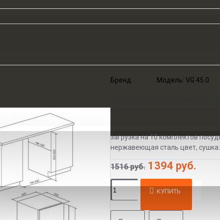
Бренд:
Graude
Модель:
VG 45.0
Посудомоечная м
загрузка на 10 комплектов посуд
нержавеющая сталь цвет, сушка: 
1394 руб.
1516 руб.
КУПИТЬ