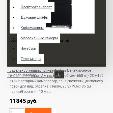
Электротранспорт
Духовые шкафы
Кофемашины
Морозильные камеры
Бренд:
Sharp
Модель:
SJ-WX99A-BK
Ноутбуки
Многодверный холодильник
Sharp SJ-WX99A-BK
Телевизоры
отдельностоящий, полный No Frost, электронное
управление, класс A+, полезный объём: 650 л (423 + 179
л), инверторный компрессор, зона свежести, диспенсер,
лоток для яиц, отделка: стекло, 90.8x79.6x185 см,
черныйГарантия: 12 мес. ..
11845 руб.