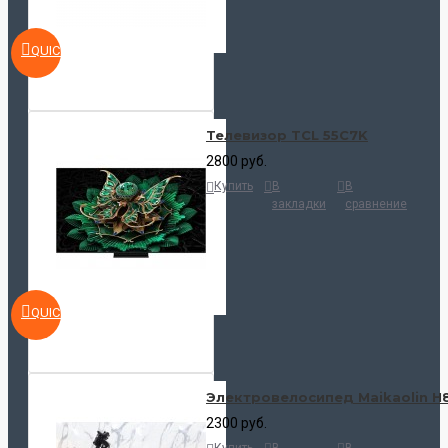
QUICKVIEW
Телевизор TCL 55C7K
2800 руб.
Купить
В
В
закладки
сравнение
QUICKVIEW
Электровелосипед Maikaolin H
2300 руб.