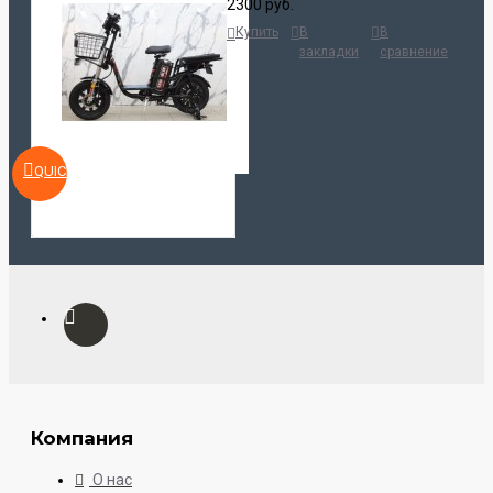
2300 руб.
Купить
В
В
закладки
сравнение
QUICKVIEW
Компания
О нас