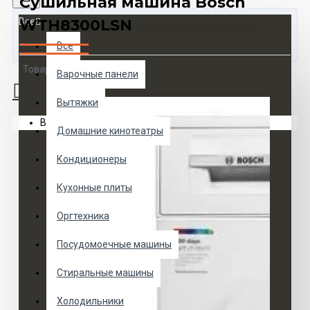
Сушильная машина Bosch
Все
WTH8300LSN
Все
Товаров 0 (0 руб.)
Варочные панели
Вытяжки
Ваша корзина пуста!
Домашние кинотеатры
Кондиционеры
Кухонные плиты
Оргтехника
Посудомоечные машины
Стиральные машины
Холодильники