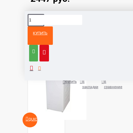
КУПИТЬ
Из той же
Тот же
категории
бренд
Стиральная машина Korting KW
1400 руб.
Купить
В
В
закладки
сравнение
QUICKVIEW