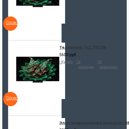
QUICKVIEW
Телевизор TCL 75C7K
5600 руб.
Купить
В
В
закладки
сравнение
QUICKVIEW
Электровелосипед Maikaolin H