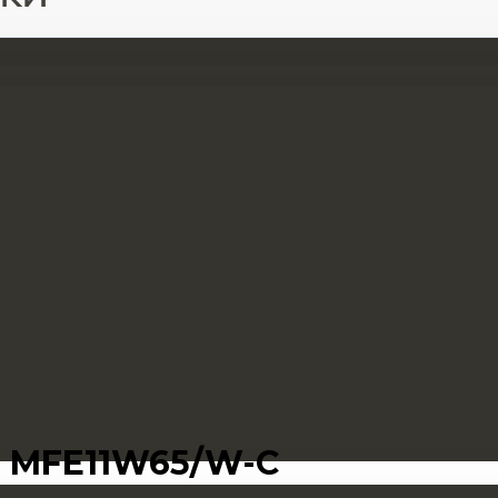
a MFE11W65/W-C