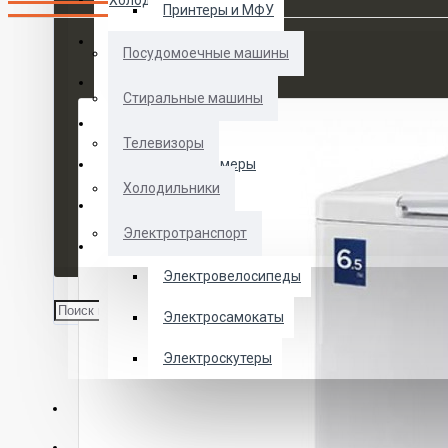
Холодильники
Принтеры и МФУ
Электротранспорт
Посудомоечные машины
Духовые шкафы
Стиральные машины
Кофемашины
Телевизоры
Морозильные камеры
Холодильники
Ноутбуки
Электротранспорт
Телевизоры
Электровелосипеды
Электросамокаты
Электроскутеры
О НАС
УСЛУГИ