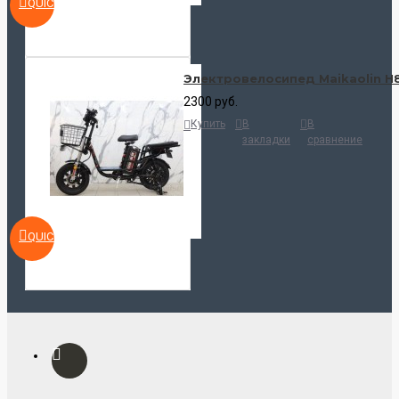
QUICKVIEW
Электровелосипед Maikaolin H
2300 руб.
Купить
В
В
закладки
сравнение
QUICKVIEW