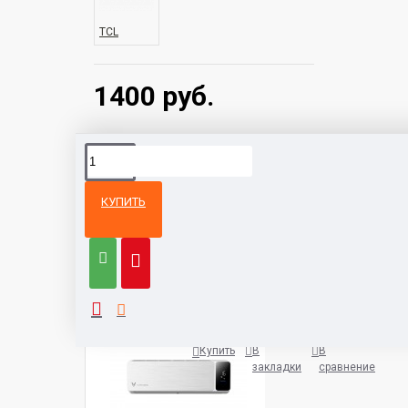
Вес внешнего блока
TCL
1400 руб.
КУПИТЬ
Из той же
Тот же
категории
бренд
Кондиционер Viomi Cross KFR
1400 руб.
Купить
В
В
закладки
сравнение