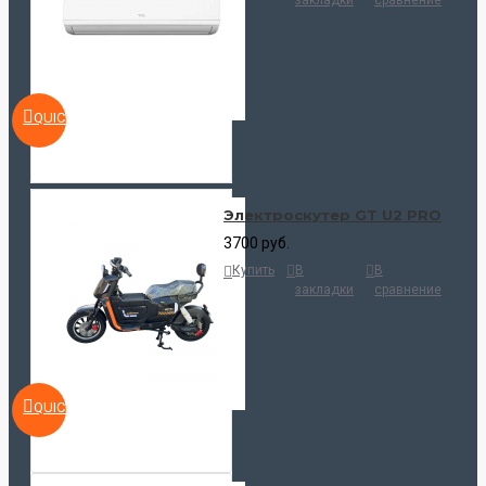
закладки
сравнение
QUICKVIEW
Электроскутер GT U2 PRO
3700 руб.
Купить
В
В
закладки
сравнение
QUICKVIEW