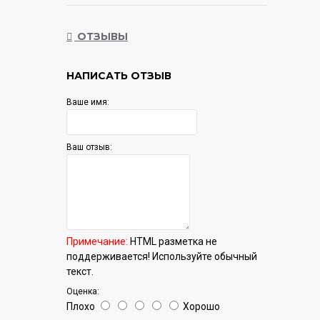
Тип устройства
ОТЗЫВЫ
Тип внутреннего блока
НАПИСАТЬ ОТЗЫВ
Инверторное управление мощностью
Ваше имя:
Класс энергопотребления
Особенности
Ваш отзыв:
Режимы работы
Режимы работы
Примечание:
HTML разметка не
Мощность в режиме охлаждения
поддерживается! Используйте обычный
текст.
Потребляемая мощность при охлаждении
Оценка:
Плохо
Хорошо
Потребляемая мощность при обогреве