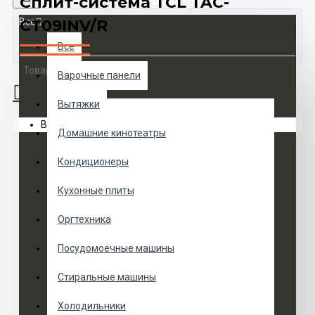
Сплит-система TCL TAC-
Все
CT09INV/R
Все
Товаров 0 (0 руб.)
Варочные панели
Вытяжки
Ваша корзина пуста!
Домашние кинотеатры
Кондиционеры
Кухонные плиты
Оргтехника
Посудомоечные машины
Стиральные машины
Холодильники