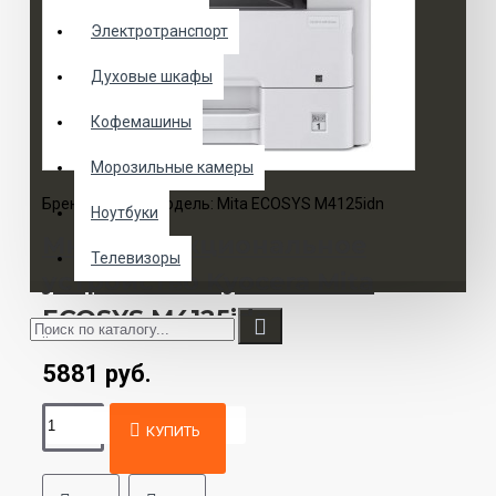
Электротранспорт
Духовые шкафы
Кофемашины
Морозильные камеры
Бренд:
Kyocera
Модель:
Mita ECOSYS M4125idn
Ноутбуки
Многофункциональное
Телевизоры
устройство Kyocera Mita
ECOSYS M4125idn
..
5881 руб.
КУПИТЬ