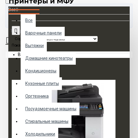
Принтеры и МФУ
Все
Все
Товаров 0 (0 руб.)
Варочные панели
Сортировка:
Показать:
Вытяжки
Ваша корзина пуста!
Домашние кинотеатры
Кондиционеры
Кухонные плиты
Оргтехника
Посудомоечные машины
Стиральные машины
Холодильники