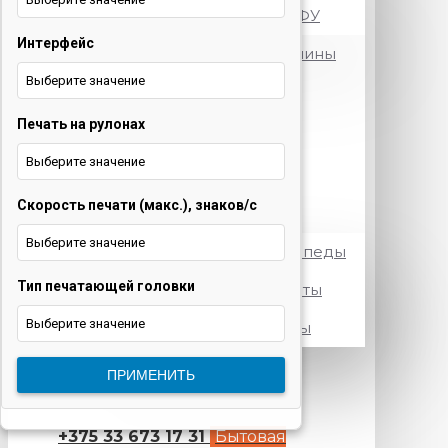
Принтеры и МФУ
Интерфейс
Посудомоечные машины
Выберите значение
Стиральные машины
Печать на рулонах
Телевизоры
Выберите значение
Холодильники
Скорость печати (макс.), знаков/с
Электротранспорт
Выберите значение
Электровелосипеды
Тип печатающей головки
Электросамокаты
Выберите значение
Электроскутеры
+375 29 377 88 33
Бытовая
ПРИМЕНИТЬ
техника и ТВ
+375 33 673 17 31
Бытовая