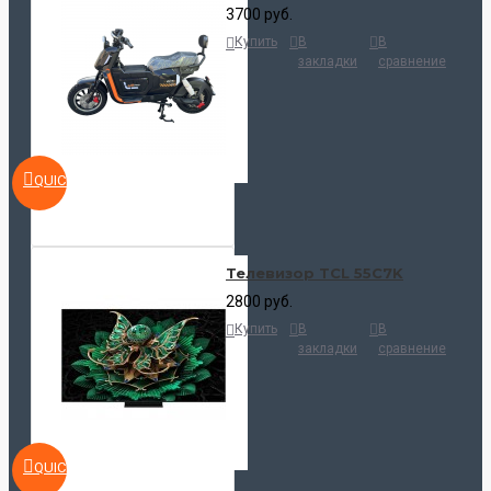
3700 руб.
Купить
В
В
закладки
сравнение
QUICKVIEW
Телевизор TCL 55C7K
2800 руб.
Купить
В
В
закладки
сравнение
QUICKVIEW