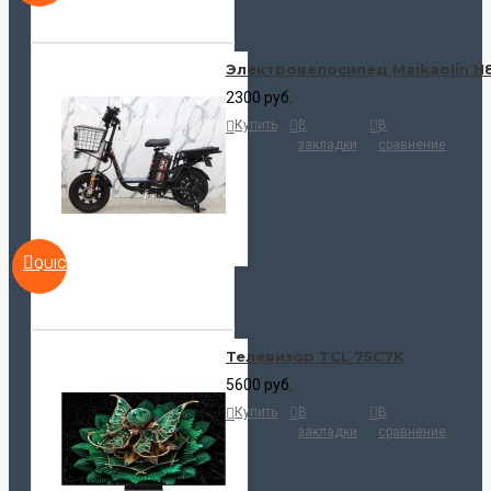
Электровелосипед Maikaolin H
2300 руб.
Купить
В
В
закладки
сравнение
QUICKVIEW
Телевизор TCL 75C7K
5600 руб.
Купить
В
В
закладки
сравнение