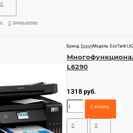
ас
Задать вопрос
Бренд:
Epson
Модель:
EcoTank L6
Многофункционал
L6290
..
1318 руб.
КУПИТЬ