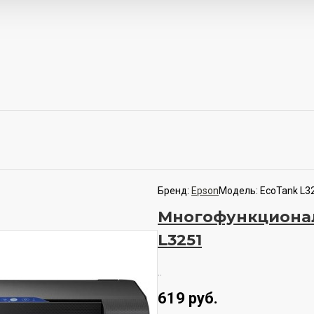
Бренд:
Epson
Модель:
EcoTank L3
Многофункционал
L3251
..
619 руб.