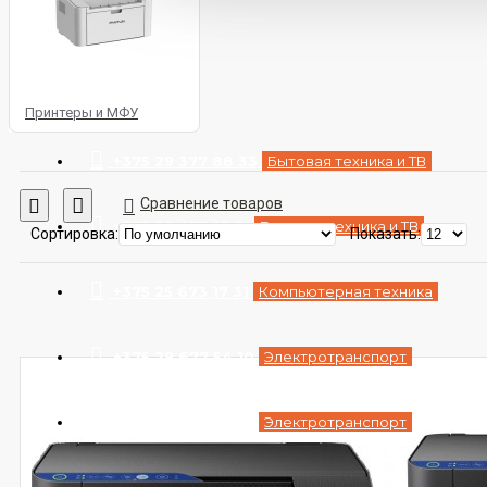
АКЦИИ
КОНТАКТЫ
Принтеры и МФУ
+375 29 377 88 33
Бытовая техника и ТВ
Сравнение товаров
+375 33 673 17 31
Бытовая техника и ТВ
Сортировка:
Показать:
+375 25 673 17 31
Компьютерная техника
+375 29 677 54 10
Электротранспорт
+375 33 653 41 34
Электротранспорт