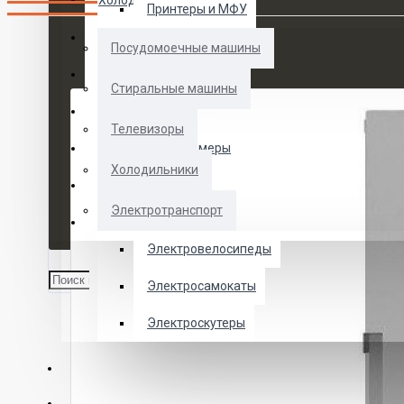
Холодильники
Принтеры и МФУ
Электротранспорт
Посудомоечные машины
Духовые шкафы
Стиральные машины
Кофемашины
Телевизоры
Морозильные камеры
Холодильники
Ноутбуки
Электротранспорт
Телевизоры
Электровелосипеды
Электросамокаты
Электроскутеры
О НАС
УСЛУГИ