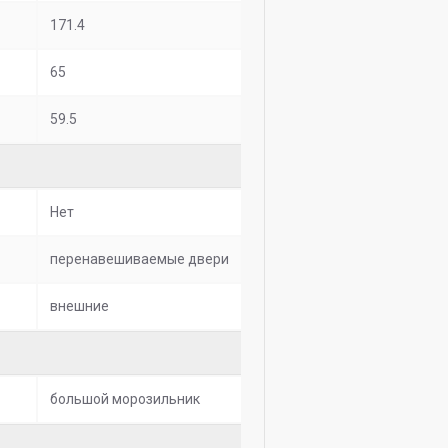
171.4
65
59.5
Нет
перенавешиваемые двери
внешние
большой морозильник