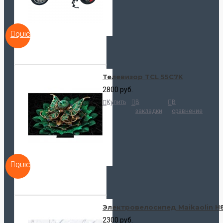
QUICKVIEW
Телевизор TCL 55C7K
2800 руб.
Купить
В
В
закладки
сравнение
QUICKVIEW
Электровелосипед Maikaolin H
2300 руб.