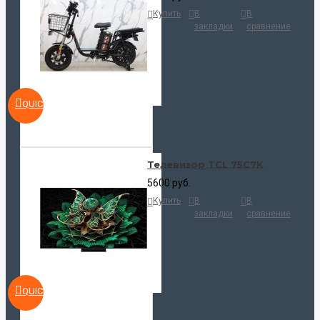
Купить
В
В
закладки
сравнение
QUICKVIEW
Телевизор TCL 75C7K
5600 руб.
Купить
В
В
закладки
сравнение
QUICKVIEW