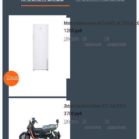
Морозильник ATLANT М 7204-1
1200 руб.
Купить
В
В
закладки
сравнение
QUICKVIEW
Электроскутер GT U2 PRO
3700 руб.
Купить
В
В
закладки
сравнение