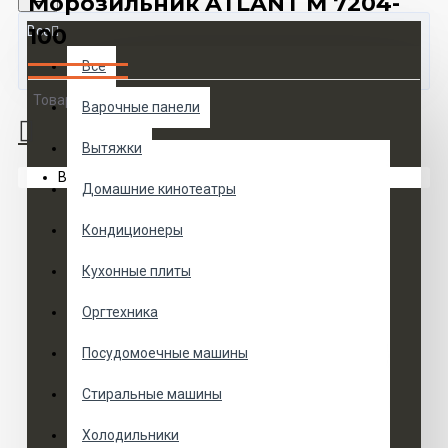
Морозильник ATLANT М 7204-
Все
100
Все
Товаров 0 (0 руб.)
Варочные панели
Вытяжки
Ваша корзина пуста!
Домашние кинотеатры
Кондиционеры
Кухонные плиты
Оргтехника
Посудомоечные машины
Стиральные машины
Холодильники