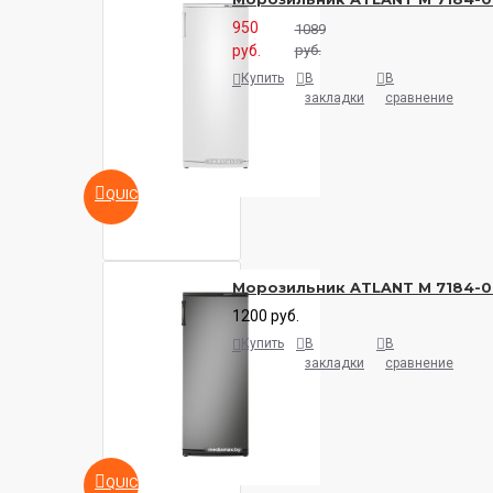
950
1089
руб.
руб.
Купить
В
В
закладки
сравнение
QUICKVIEW
Морозильник ATLANT М 7184-
1200 руб.
Купить
В
В
закладки
сравнение
QUICKVIEW