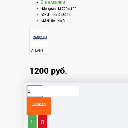
В НАЛИЧИИ
Модель:
М 7204-100
SKU:
max-016041
JAN:
без No Frost,
ATLANT
1200 руб.
КУПИТЬ
Из той же
Тот же
категории
бренд