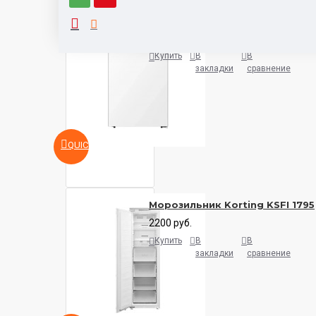
Морозильник Gorenje F39FPW
750 руб.
Купить
В
В
закладки
сравнение
QUICKVIEW
Морозильник Korting KSFI 1795
2200 руб.
Купить
В
В
закладки
сравнение