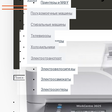
Холодильники
Принтеры и МФУ
Электротранспорт
Посудомоечные машины
Духовые шкафы
Стиральные машины
Кофемашины
Телевизоры
Морозильные камеры
Холодильники
Ноутбуки
Электротранспорт
Телевизоры
Электровелосипеды
Электросамокаты
Электроскутеры
О НАС
УСЛУГИ