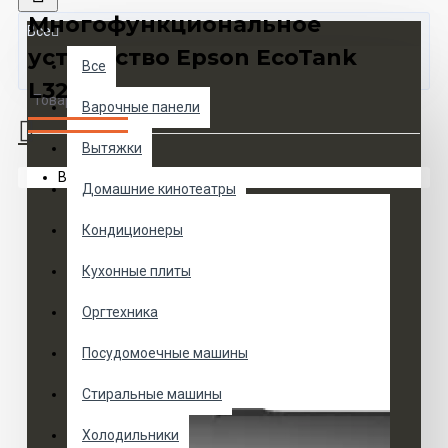
Многофункциональное
Все
устройство Epson EcoTank
Все
L3250
Товаров 0 (0 руб.)
Варочные панели
Вытяжки
Ваша корзина пуста!
Домашние кинотеатры
Кондиционеры
Кухонные плиты
Оргтехника
Посудомоечные машины
Стиральные машины
Холодильники