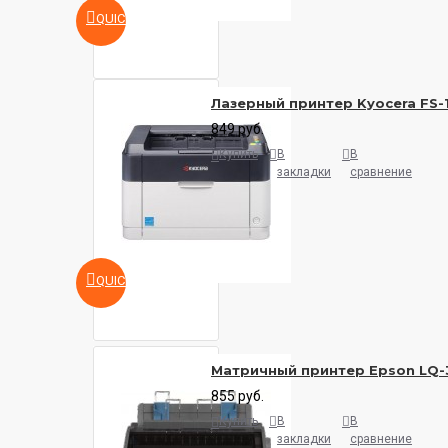
QUICKVIEW
Лазерный принтер Kyocera FS
849 руб.
Купить
В
В
закладки
сравнение
QUICKVIEW
Матричный принтер Epson LQ-
855 руб.
Купить
В
В
закладки
сравнение