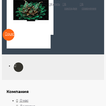
Купить
В
В
закладки
сравнение
QUICKVIEW
Компания
О нас