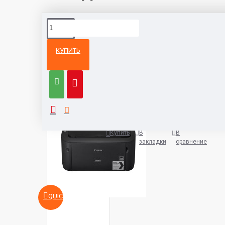
КУПИТЬ
Из той же
Тот же
категории
бренд
Лазерный принтер Canon i-SE
533 руб.
Купить
В
В
закладки
сравнение
QUICKVIEW