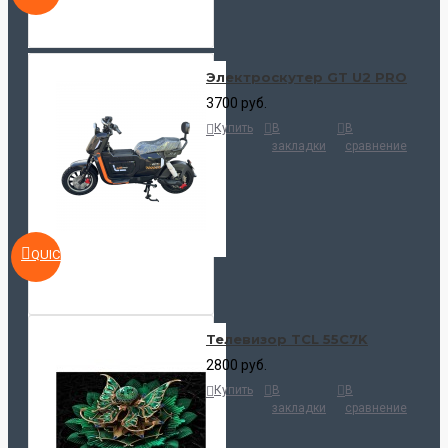
Электроскутер GT U2 PRO
3700 руб.
Купить
В
В
закладки
сравнение
QUICKVIEW
Телевизор TCL 55C7K
2800 руб.
Купить
В
В
закладки
сравнение