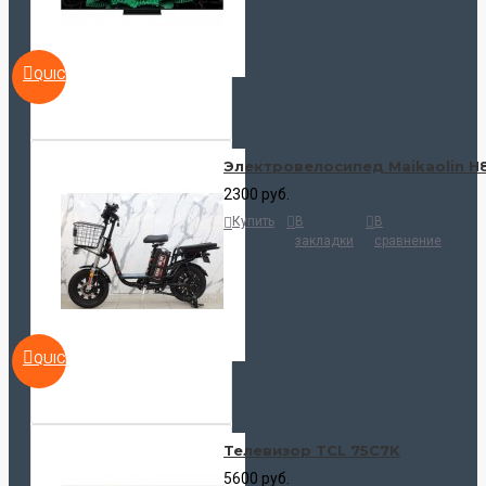
QUICKVIEW
Электровелосипед Maikaolin H
2300 руб.
Купить
В
В
закладки
сравнение
QUICKVIEW
Телевизор TCL 75C7K
5600 руб.