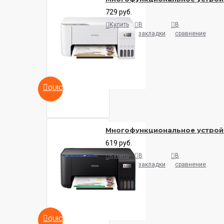
729 руб.
Купить
В
В
закладки
сравнение
QUICKVIEW
Многофункциональное устройс
619 руб.
Купить
В
В
закладки
сравнение
QUICKVIEW