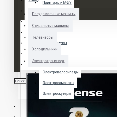
Холодильники
Принтеры и МФУ
Электротранспорт
Посудомоечные машины
Духовые шкафы
Стиральные машины
Кофемашины
Телевизоры
Морозильные камеры
Холодильники
Ноутбуки
Электротранспорт
Телевизоры
Электровелосипеды
Электросамокаты
Электроскутеры
О НАС
УСЛУГИ