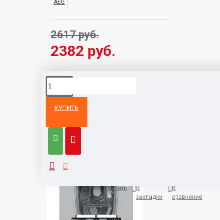
AEG
2617 руб.
2382 руб.
КУПИТЬ
Из той же
Тот же
категории
бренд
Candy CDIH 2L1047-08
991 руб.
Купить
В
В
закладки
сравнение