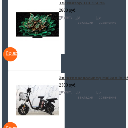
Телевизор TCL 55C7K
2800 руб.
Купить
В
В
закладки
сравнение
QUICKVIEW
Электровелосипед Maikaolin H
2300 руб.
Купить
В
В
закладки
сравнение