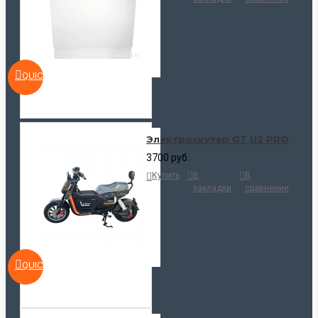
QUICKVIEW
Электроскутер GT U2 PRO
3700 руб.
Купить
В
В
закладки
сравнение
QUICKVIEW