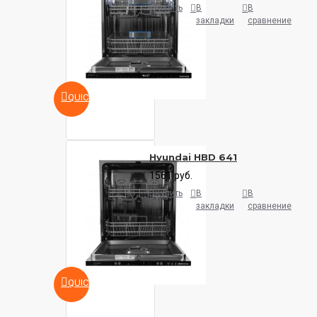
Купить
В
В
закладки
сравнение
QUICKVIEW
Hyundai HBD 641
1561 руб.
Купить
В
В
закладки
сравнение
QUICKVIEW