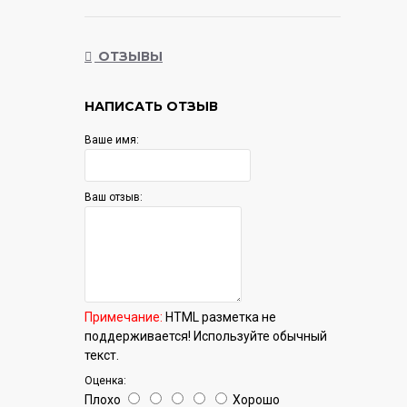
стандартная (конденсация)/с
открыванием дверцы, индикация на полу:
луч
ОТЗЫВЫ
Гарантия:
12 мес.
НАПИСАТЬ ОТЗЫВ
Ваше имя:
Ваш отзыв:
Примечание:
HTML разметка не
поддерживается! Используйте обычный
текст.
Оценка:
Плохо
Хорошо