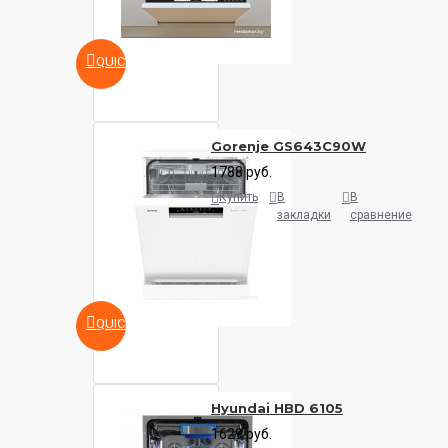
QUICKVIEW
Gorenje GS643C90W
1788 руб.
Купить
В
В
закладки
сравнение
QUICKVIEW
Hyundai HBD 6105
1629 руб.