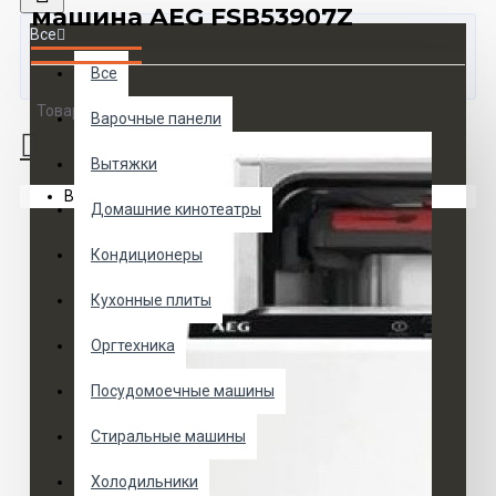
машина AEG FSB53907Z
Все
Все
Товаров 0 (0 руб.)
Варочные панели
Вытяжки
Ваша корзина пуста!
Домашние кинотеатры
Кондиционеры
Кухонные плиты
Оргтехника
Посудомоечные машины
Стиральные машины
Холодильники