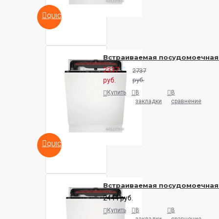
QUICKVIEW
Встраиваемая посудомоечная
2337
2737
руб.
руб.
Купить
В
В
закладки
сравнение
QUICKVIEW
Встраиваемая посудомоечная
2444 руб.
Купить
В
В