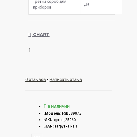
Третий короб для
Да
приборов
CHART
1
0 отзывов
-
Написать отзыв
В НАЛИЧИИ
Модель:
FSB53907Z
SKU:
qprod_25960
JAN:
загрузка на 1