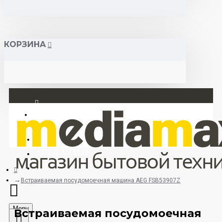
КОРЗИНА
Вход
Регистрация
+375 29 377 88 33
+375 33 673 17 31 (МТС)
Встраиваемая посудомоечная машина AEG FSB53907Z
Menu
Встраиваемая посудомоечная