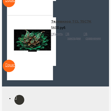
QUICKVIEW
Телевизор TCL 75C7K
5600 руб.
Купить
В
В
закладки
сравнение
QUICKVIEW