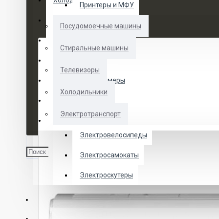
Холодильники
Принтеры и МФУ
Электротранспорт
Посудомоечные машины
Духовые шкафы
Стиральные машины
Кофемашины
Телевизоры
Морозильные камеры
Холодильники
Ноутбуки
Электротранспорт
Телевизоры
Электровелосипеды
Электросамокаты
Электроскутеры
О НАС
УСЛУГИ