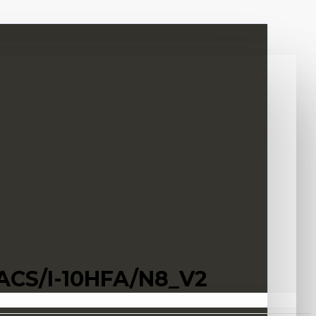
EACS/I-10HFA/N8_V2