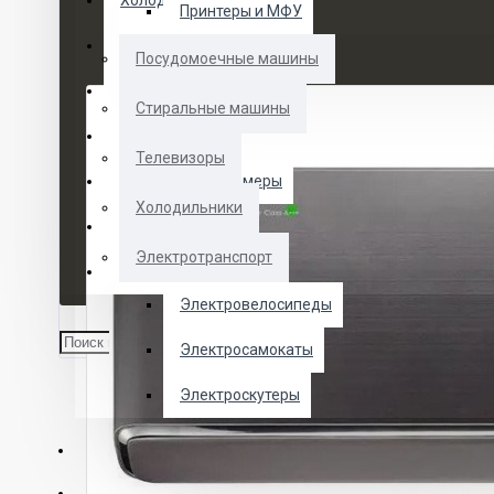
Холодильники
Принтеры и МФУ
Электротранспорт
Посудомоечные машины
Духовые шкафы
Стиральные машины
Кофемашины
Телевизоры
Морозильные камеры
Холодильники
Ноутбуки
Электротранспорт
Телевизоры
Электровелосипеды
Электросамокаты
Электроскутеры
О НАС
УСЛУГИ