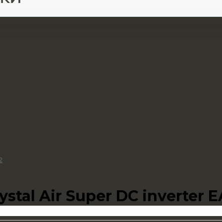
2
stal Air Super DC inverter 