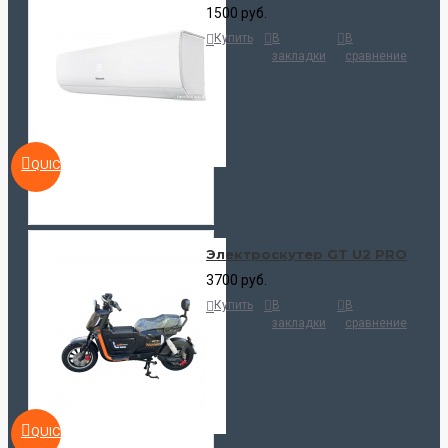
1500 руб.
Купить
В
В
закладки
сравнение
QUICKVIEW
Электроскутер GT U2 PRO
3700 руб.
Купить
В
В
закладки
сравнение
QUICKVIEW