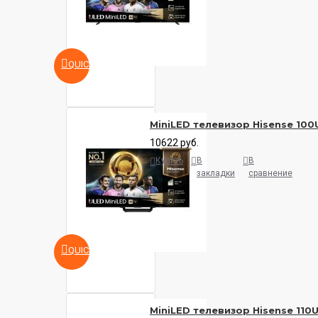
QUICKVIEW
MiniLED телевизор Hisense 10
10622 руб.
Купить
В
В
закладки
сравнение
QUICKVIEW
MiniLED телевизор Hisense 110