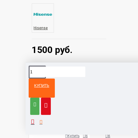
Hisense
1500 руб.
КУПИТЬ
Из той же
Тот же
категории
бренд
Кондиционер Viomi Cross KFR
1400 руб.
Купить
В
В