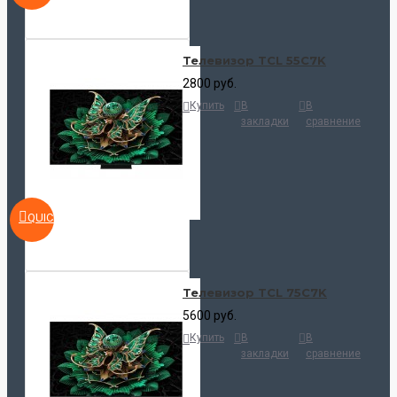
Телевизор TCL 55C7K
2800 руб.
Купить
В
В
закладки
сравнение
QUICKVIEW
Телевизор TCL 75C7K
5600 руб.
Купить
В
В
закладки
сравнение