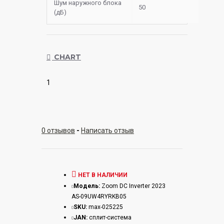
Шум наружного блока
50
(дБ)
CHART
1
0 отзывов
-
Написать отзыв
НЕТ В НАЛИЧИИ
Модель:
Zoom DC Inverter 2023
AS-09UW4RYRKB05
SKU:
max-025225
JAN:
сплит-система