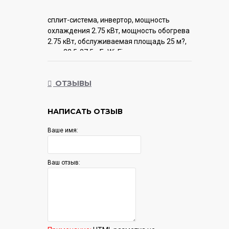
сплит-система, инвертор, мощность
охлаждения 2.75 кВт, мощность обогрева
2.75 кВт, обслуживаемая площадь 25 м?,
шум 22.5-37.5 дБ, Wi-Fi: поддерживается,
модуль приобретается отдельно
ОТЗЫВЫ
Гарантия:
12 мес.
НАПИСАТЬ ОТЗЫВ
Ваше имя:
Ваш отзыв: