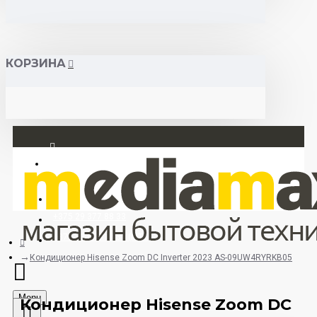
КОРЗИНА
Вход
Регистрация
+375 29 377 88 33
+375 33 673 17 31 (МТС)
Кондиционер Hisense Zoom DC Inverter 2023 AS-09UW4RYRKB05
Menu
Кондиционер Hisense Zoom DC