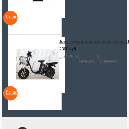
QUICKVIEW
Электровелосипед Maikaolin H
2300 руб.
Купить
В
В
закладки
сравнение
QUICKVIEW