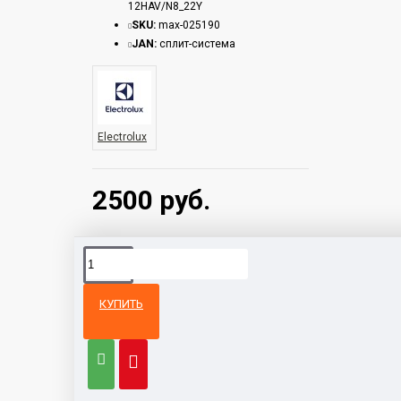
12HAV/N8_22Y
SKU:
max-025190
JAN:
сплит-система
Electrolux
2500 руб.
КУПИТЬ
Из той же
Тот же
категории
бренд