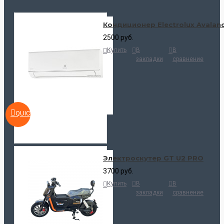
Кондиционер Electrolux Avalan
2500 руб.
Купить
В
В
закладки
сравнение
QUICKVIEW
Электроскутер GT U2 PRO
3700 руб.
Купить
В
В
закладки
сравнение