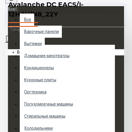
Avalanche DC EACS/I-
Все
12HAV/N8_22Y
Все
Товаров 0 (0 руб.)
Варочные панели
Вытяжки
Ваша корзина пуста!
Домашние кинотеатры
Кондиционеры
Кухонные плиты
Оргтехника
Посудомоечные машины
Стиральные машины
Холодильники