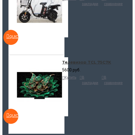
закладки
сравнение
QUICKVIEW
Телевизор TCL 75C7K
5600 руб.
Купить
В
В
закладки
сравнение
QUICKVIEW