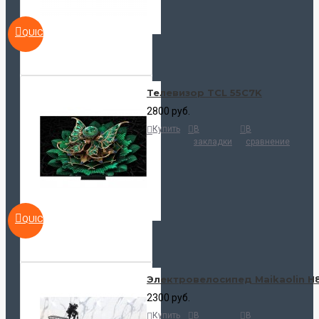
QUICKVIEW
Телевизор TCL 55C7K
2800 руб.
Купить
В
В
закладки
сравнение
QUICKVIEW
Электровелосипед Maikaolin H
2300 руб.
Купить
В
В