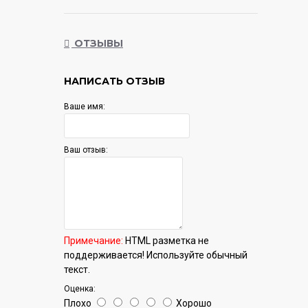
шум 24 дБ, Wi-Fi: поддерживается, модуль
приобретается отдельно
ОТЗЫВЫ
Гарантия:
12 мес.
НАПИСАТЬ ОТЗЫВ
Ваше имя:
Ваш отзыв:
Примечание:
HTML разметка не
поддерживается! Используйте обычный
текст.
Оценка:
Плохо
Хорошо