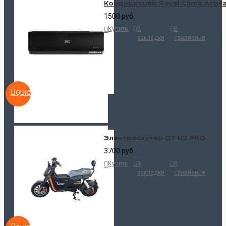
Кондиционер Royal Clima Attic
1500 руб.
Купить
В
В
закладки
сравнение
QUICKVIEW
Электроскутер GT U2 PRO
3700 руб.
Купить
В
В
закладки
сравнение