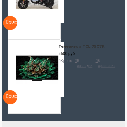
QUICKVIEW
Телевизор TCL 75C7K
5600 руб.
Купить
В
В
закладки
сравнение
QUICKVIEW