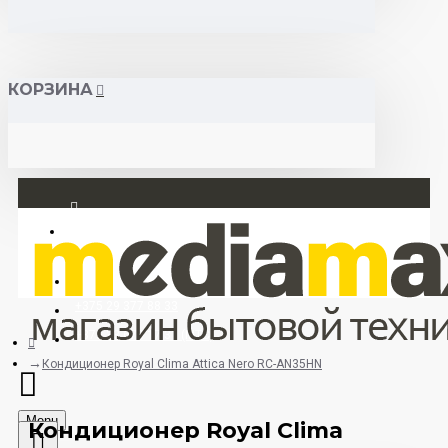
КОРЗИНА
Вход
Регистрация
+375 29 377 88 33
+375 33 673 17 31 (МТС)
Кондиционер Royal Clima Attica Nero RC-AN35HN
Menu
Кондиционер Royal Clima