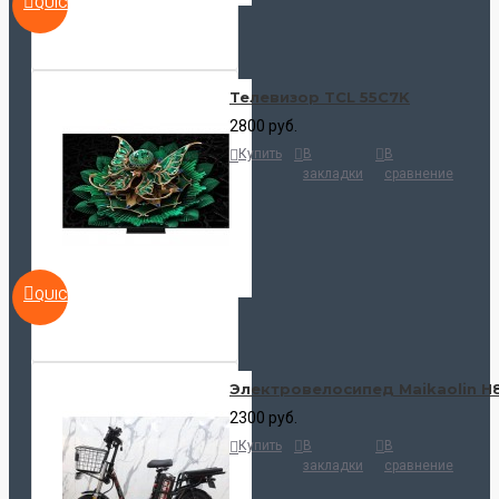
QUICKVIEW
Телевизор TCL 55C7K
2800 руб.
Купить
В
В
закладки
сравнение
QUICKVIEW
Электровелосипед Maikaolin H
2300 руб.
Купить
В
В
закладки
сравнение