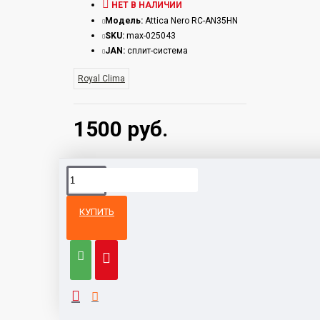
НЕТ В НАЛИЧИИ
Модель:
Attica Nero RC-AN35HN
SKU:
max-025043
JAN:
сплит-система
Royal Clima
1500 руб.
КУПИТЬ
Из той же
Тот же
категории
бренд
Кондиционер Viomi Cross KFR
1400 руб.