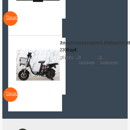
QUICKVIEW
Электровелосипед Maikaolin H
2300 руб.
Купить
В
В
закладки
сравнение
QUICKVIEW