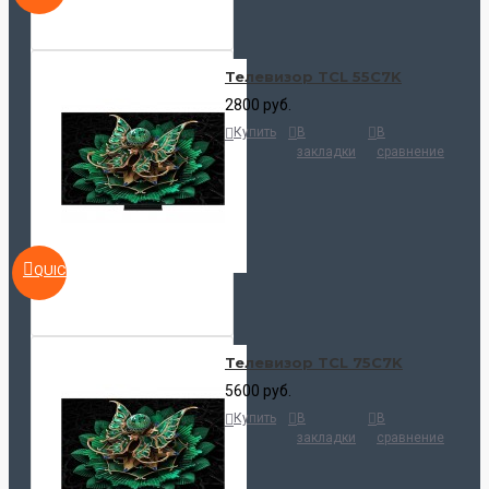
Телевизор TCL 55C7K
2800 руб.
Купить
В
В
закладки
сравнение
QUICKVIEW
Телевизор TCL 75C7K
5600 руб.
Купить
В
В
закладки
сравнение