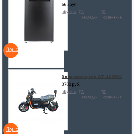
665 руб.
Купить
В
В
закладки
сравнение
QUICKVIEW
Электроскутер GT U2 PRO
3700 руб.
Купить
В
В
закладки
сравнение
QUICKVIEW