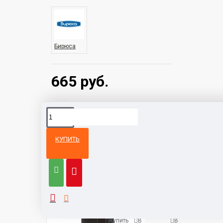
Бирюса
665 руб.
КУПИТЬ
Из той же
Тот же
категории
бренд
Холодильник Hyundai CM5504
3900 руб.
Купить
В
В