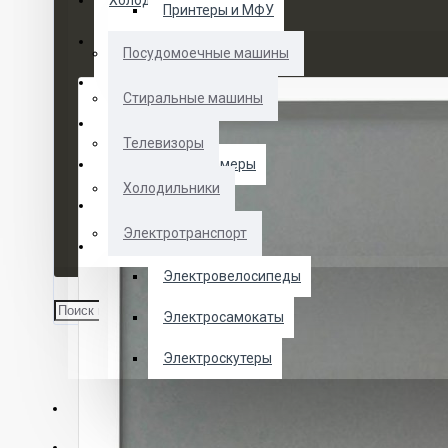
Холодильники
Принтеры и МФУ
Электротранспорт
Посудомоечные машины
Духовые шкафы
Стиральные машины
Кофемашины
Телевизоры
Морозильные камеры
Холодильники
Ноутбуки
Электротранспорт
Телевизоры
Электровелосипеды
Электросамокаты
Электроскутеры
О НАС
УСЛУГИ