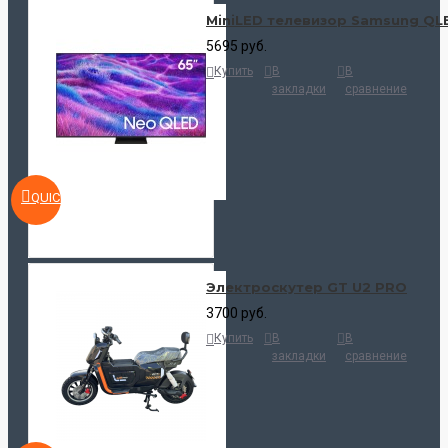
MiniLED телевизор Samsung Q
5695 руб.
Купить
В
В
закладки
сравнение
QUICKVIEW
Электроскутер GT U2 PRO
3700 руб.
Купить
В
В
закладки
сравнение