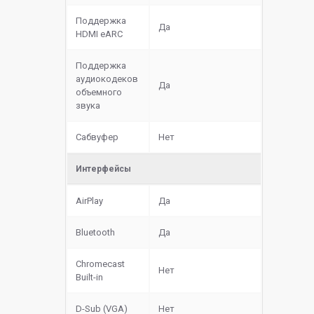
Поддержка
Да
HDMI eARC
Поддержка
аудиокодеков
Да
объемного
звука
Сабвуфер
Нет
Интерфейсы
AirPlay
Да
Bluetooth
Да
Chromecast
Нет
Built-in
D-Sub (VGA)
Нет