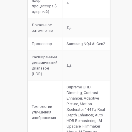
ядер
4
процессора (-
ядерный)
Локальное
Да
затемнение
Процессор
Samsung NQ4 AI Gen2
Расширенный
динамический
Да
диапазон
(HDR)
Supreme UHD
Dimming, Contrast
Enhancer, Adaptive
Picture, Motion
Технологии
Xcelerator 144 Гц, Real
улучшения
Depth Enhancer, Auto
изображения
HDR Remastering, AI
Upscale, Filmmaker
Mode, AI Enerdgy