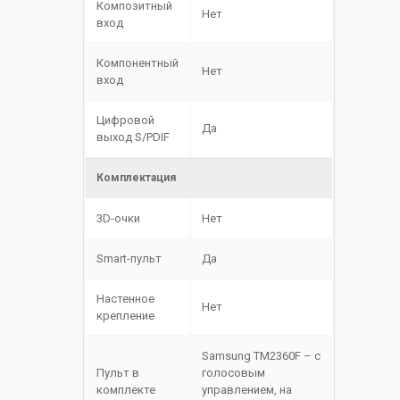
Композитный
Нет
вход
Компонентный
Нет
вход
Цифровой
Да
выход S/PDIF
Комплектация
3D-очки
Нет
Smart-пульт
Да
Настенное
Нет
крепление
Samsung TM2360F – с
Пульт в
голосовым
комплекте
управлением, на