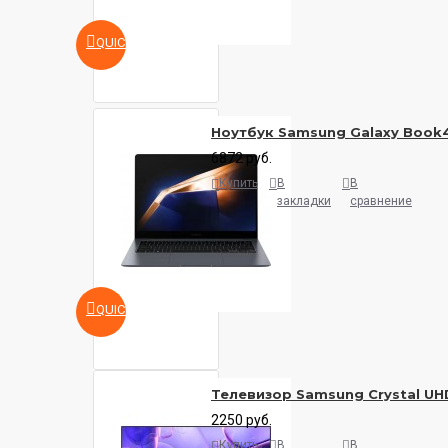
QUICKVIEW
Ноутбук Samsung Galaxy Book4
6872 руб.
Купить
В
В
закладки
сравнение
QUICKVIEW
Телевизор Samsung Crystal U
2250 руб.
Купить
В
В