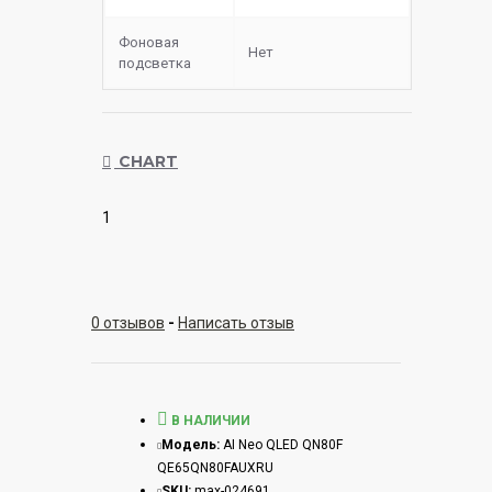
Фоновая
Нет
подсветка
CHART
1
0 отзывов
-
Написать отзыв
В НАЛИЧИИ
Модель:
AI Neo QLED QN80F
QE65QN80FAUXRU
SKU:
max-024691