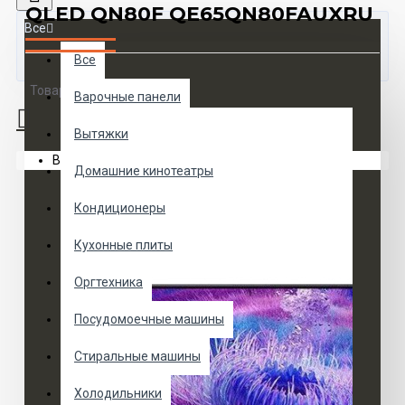
QLED QN80F QE65QN80FAUXRU
Все
Все
Товаров 0 (0 руб.)
Варочные панели
Вытяжки
Ваша корзина пуста!
Домашние кинотеатры
Кондиционеры
Кухонные плиты
Оргтехника
Посудомоечные машины
Стиральные машины
Холодильники