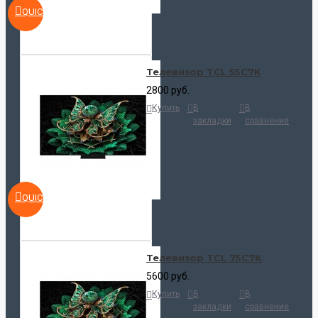
QUICKVIEW
Телевизор TCL 55C7K
2800 руб.
Купить
В
В
закладки
сравнение
QUICKVIEW
Телевизор TCL 75C7K
5600 руб.
Купить
В
В
закладки
сравнение