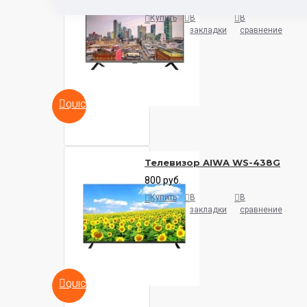
500 руб.
Купить
В
В
закладки
сравнение
QUICKVIEW
Телевизор AIWA WS-438G
800 руб.
Купить
В
В
закладки
сравнение
QUICKVIEW