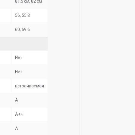
81.5 см, 82 см
56, 55.8
60, 59.6
Нет
Нет
встраиваемая
A
A++
A