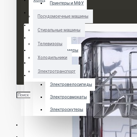
Холодильники
Принтеры и МФУ
Электротранспорт
Посудомоечные машины
Духовые шкафы
Стиральные машины
Кофемашины
Телевизоры
Морозильные камеры
Холодильники
Ноутбуки
Электротранспорт
Телевизоры
Электровелосипеды
Электросамокаты
Электроскутеры
О НАС
УСЛУГИ