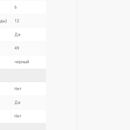
6
уды)
12
Да
49
черный
Нет
Да
Нет