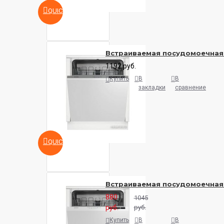
QUICKVIEW
Встраиваемая посудомоечная м
1192 руб.
Купить
В
В
закладки
сравнение
QUICKVIEW
Встраиваемая посудомоечная 
880
1045
руб.
руб.
Купить
В
В