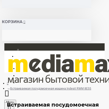
КОРЗИНА
Вход
Регистрация
+375 29 377 88 33
+375 33 673 17 31 (МТС)
Встраиваемая посудомоечная машина Indesit RWM 8E55
Menu
Встраиваемая посудомоечная