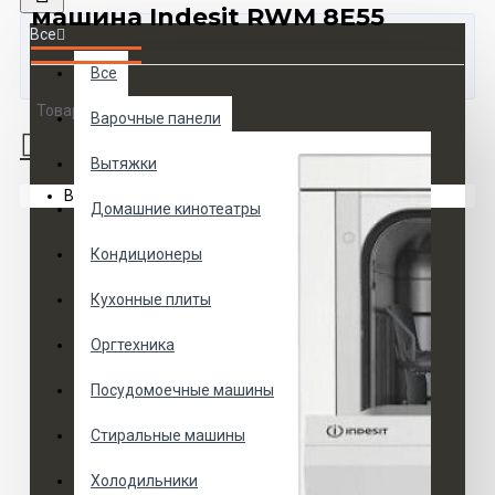
машина Indesit RWM 8E55
Все
Все
Товаров 0 (0 руб.)
Варочные панели
Вытяжки
Ваша корзина пуста!
Домашние кинотеатры
Кондиционеры
Кухонные плиты
Оргтехника
Посудомоечные машины
Стиральные машины
Холодильники