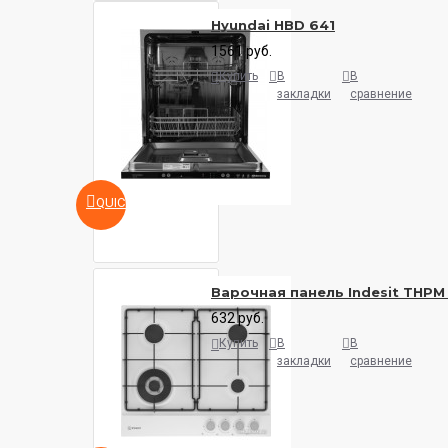
Hyundai HBD 641
1561 руб.
Купить
В
В
закладки
сравнение
QUICKVIEW
Варочная панель Indesit THPM
632 руб.
Купить
В
В
закладки
сравнение