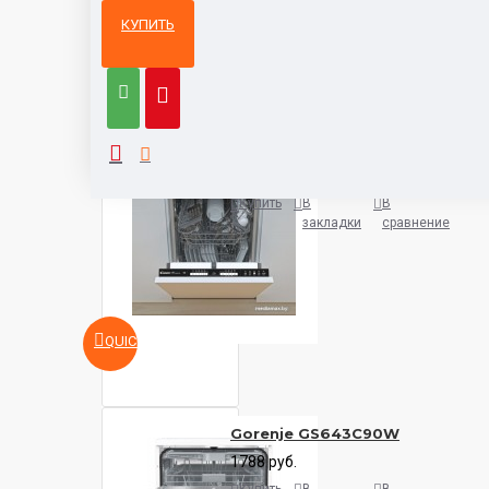
КУПИТЬ
Из той же
Тот же
категории
бренд
Candy CDIH 2L1047-08
991 руб.
Купить
В
В
закладки
сравнение
QUICKVIEW
Gorenje GS643C90W
1788 руб.