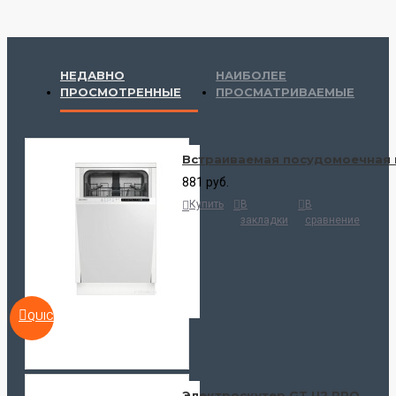
НЕДАВНО
НАИБОЛЕЕ
ПРОСМОТРЕННЫЕ
ПРОСМАТРИВАЕМЫЕ
Встраиваемая посудомоечная 
881 руб.
Купить
В
В
закладки
сравнение
QUICKVIEW
Электроскутер GT U2 PRO