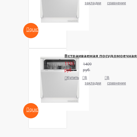
закладки
сравнение
QUICKVIEW
Встраиваемая посудомоечная м
1155
1409
руб.
руб.
Купить
В
В
закладки
сравнение
QUICKVIEW