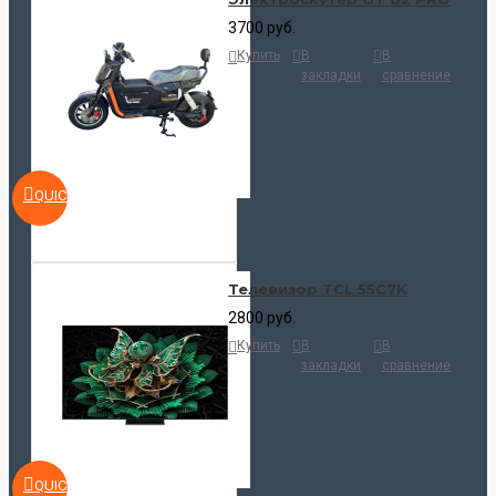
3700 руб.
Купить
В
В
закладки
сравнение
QUICKVIEW
Телевизор TCL 55C7K
2800 руб.
Купить
В
В
закладки
сравнение
QUICKVIEW