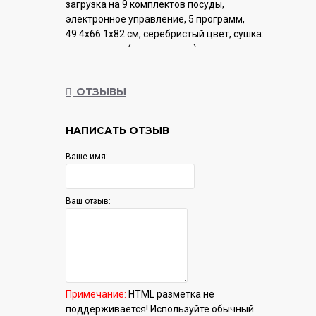
загрузка на 9 комплектов посуды,
электронное управление, 5 программ,
49.4x66.1x82 см, серебристый цвет, сушка:
стандартная (конденсация), индикация
на полу: нет
ОТЗЫВЫ
Гарантия:
12 мес.
НАПИСАТЬ ОТЗЫВ
Ваше имя:
Ваш отзыв:
Примечание:
HTML разметка не
поддерживается! Используйте обычный