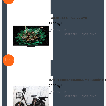
Телевизор TCL 75C7K
5600 руб.
Купить
В
В
закладки
сравнение
QUICKVIEW
Электровелосипед Maikaolin H
2300 руб.
Купить
В
В
закладки
сравнение