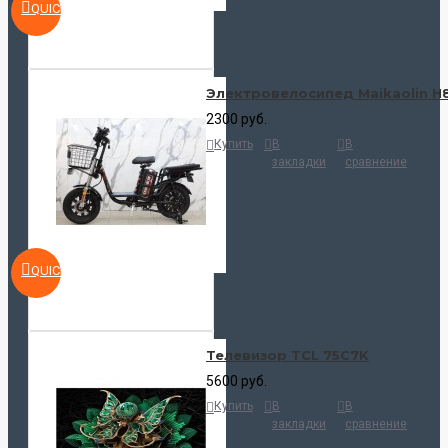
QUICKVIEW
Электровелосипед Maikaolin H
2300 руб.
Купить
В
В
закладки
сравнение
QUICKVIEW
Телевизор TCL 75C7K
5600 руб.
Купить
В
В
закладки
сравнение