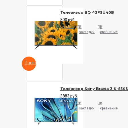
Телевизор BQ 43FSU40B
800 руб.
Купить
В
В
закладки
сравнение
QUICKVIEW
Телевизор Sony Bravia 3 K-55S
3883 руб.
Купить
В
В
закладки
сравнение