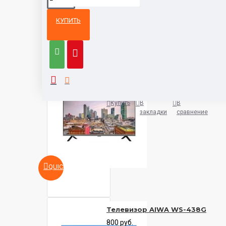
КУПИТЬ
Из той же
Тот же
категории
бренд
Телевизор Aiwa 32FLE9600
500 руб.
Купить
В
В
закладки
сравнение
QUICKVIEW
Телевизор AIWA WS-438G
800 руб.