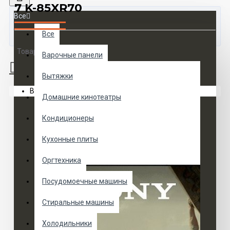
7 K-85XR70
Все
Все
Товаров 0 (0 руб.)
Варочные панели
Вытяжки
Ваша корзина пуста!
Домашние кинотеатры
Кондиционеры
Кухонные плиты
Оргтехника
Посудомоечные машины
Стиральные машины
Холодильники