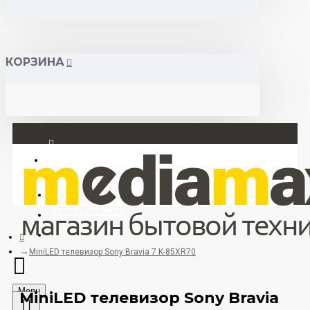
КОРЗИНА
Вход
Регистрация
+375 29 377 88 33
+375 33 673 17 31 (МТС)
MiniLED телевизор Sony Bravia 7 K-85XR70
Menu
MiniLED телевизор Sony Bravia