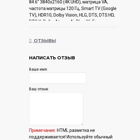
84.6" 3840x2160 (4K UHD), матрица VA,
частота матрицы 120 Гц, Smart TV (Google
TV), HDR10, Dolby Vision, HLG, DTS, DTS:HD,
DTS:X, Dolby Atmos, AirPlay, Wi-Fi, смарт
пульт
ОТЗЫВЫ
Гарантия:
12 мес.
НАПИСАТЬ ОТЗЫВ
Ваше имя:
Ваш отзыв:
Примечание:
HTML разметка не
поддерживается! Используйте обычный