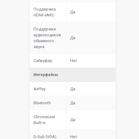
Поддержка
Да
HDMI eARC
Поддержка
аудиокодеков
Да
объемного
звука
Сабвуфер
Нет
Интерфейсы
AirPlay
Да
Bluetooth
Да
Chromecast
Да
Built-in
D-Sub (VGA)
Нет