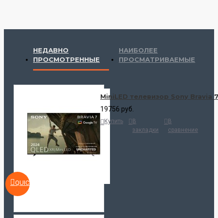
НЕДАВНО
НАИБОЛЕЕ
ПРОСМОТРЕННЫЕ
ПРОСМАТРИВАЕМЫЕ
MiniLED телевизор Sony Bravia 
19756 руб.
Купить
В
В
закладки
сравнение
QUICKVIEW