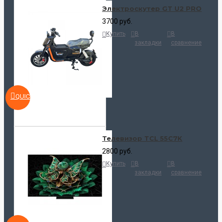
Электроскутер GT U2 PRO
3700 руб.
Купить
В
В
закладки
сравнение
QUICKVIEW
Телевизор TCL 55C7K
2800 руб.
Купить
В
В
закладки
сравнение