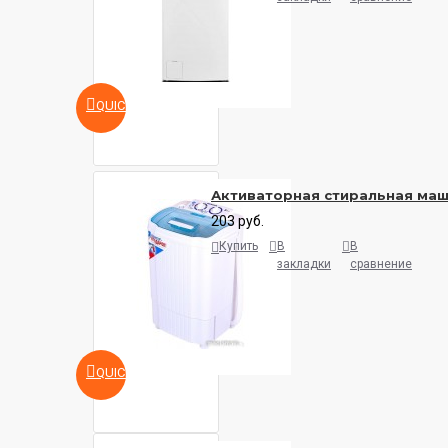
QUICKVIEW
Активаторная стиральная ма
203 руб.
Купить
В
В
закладки
сравнение
QUICKVIEW