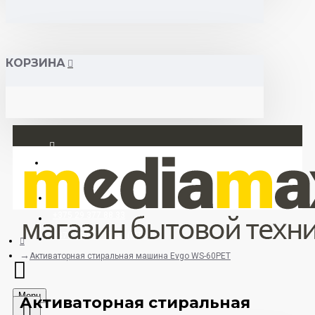
КОРЗИНА
Вход
Регистрация
+375 29 377 88 33
+375 33 673 17 31 (МТС)
Активаторная стиральная машина Evgo WS-60PET
Menu
Активаторная стиральная