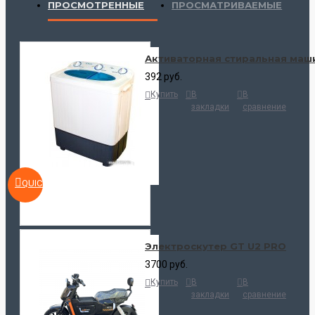
ПРОСМОТРЕННЫЕ
ПРОСМАТРИВАЕМЫЕ
Активаторная стиральная маш
392 руб.
Купить
В
В
закладки
сравнение
QUICKVIEW
Электроскутер GT U2 PRO
3700 руб.
Купить
В
В
закладки
сравнение