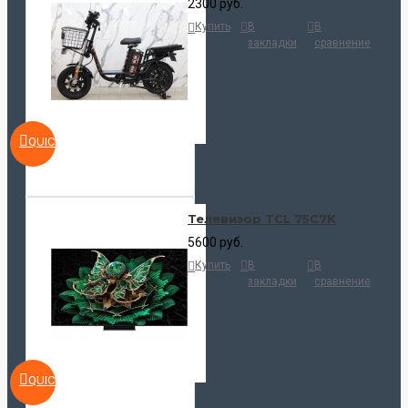
2300 руб.
Купить
В
В
закладки
сравнение
QUICKVIEW
Телевизор TCL 75C7K
5600 руб.
Купить
В
В
закладки
сравнение
QUICKVIEW