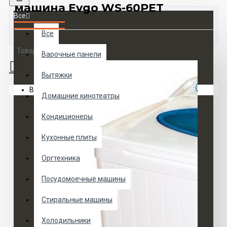
машина Evgo WS-60PET
Все
Все
Товаров 0 (0 руб.)
Варочные панели
Вытяжки
Ваша корзина пуста!
Домашние кинотеатры
Кондиционеры
Кухонные плиты
Оргтехника
Посудомоечные машины
Стиральные машины
Холодильники