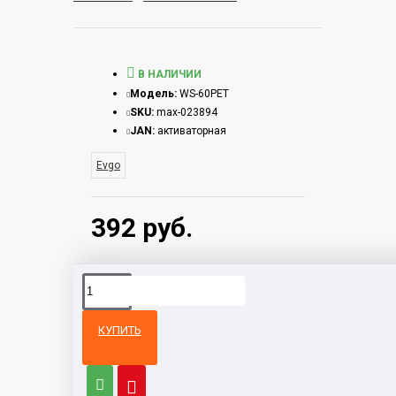
В НАЛИЧИИ
Модель:
WS-60PET
SKU:
max-023894
JAN:
активаторная
Evgo
392 руб.
КУПИТЬ
Из той же
Тот же
категории
бренд