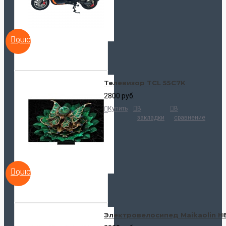
QUICKVIEW
Телевизор TCL 55C7K
2800 руб.
Купить
В
В
закладки
сравнение
QUICKVIEW
Электровелосипед Maikaolin H