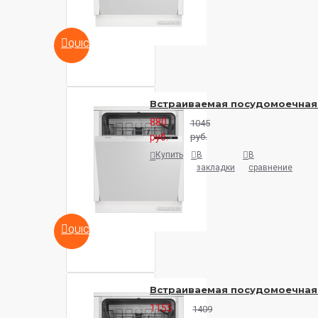
QUICKVIEW
Встраиваемая посудомоечная 
880
1045
руб.
руб.
Купить
В
В
закладки
сравнение
QUICKVIEW
Встраиваемая посудомоечная м
1155
1409