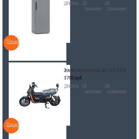
Купить
В
В
закладки
сравнение
QUICKVIEW
Электроскутер GT U2 PRO
3700 руб.
Купить
В
В
закладки
сравнение
QUICKVIEW