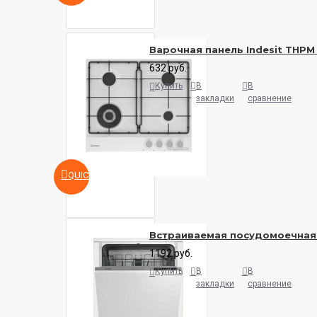
Варочная панель Indesit THPM
632 руб.
Купить
В
В
закладки
сравнение
QUICKVIEW
Встраиваемая посудомоечная м
1192 руб.
Купить
В
В
закладки
сравнение