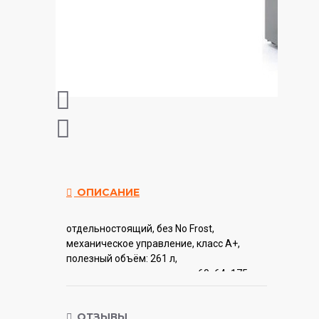
ОПИСАНИЕ
отдельностоящий, без No Frost,
механическое управление, класс A+,
полезный объём: 261 л,
перенавешиваемые двери, 60x64x175 см,
серый
ОТЗЫВЫ
Гарантия:
12 мес.