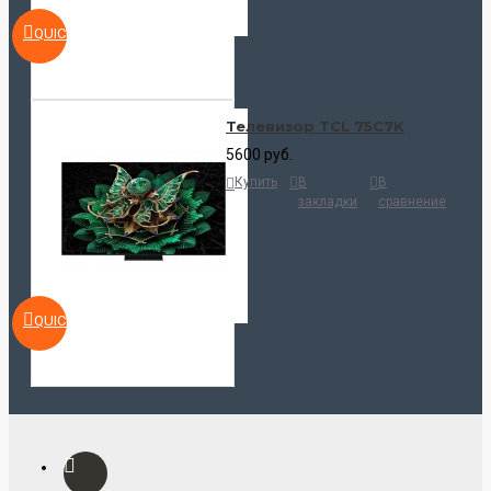
QUICKVIEW
Телевизор TCL 75C7K
5600 руб.
Купить
В
В
закладки
сравнение
QUICKVIEW