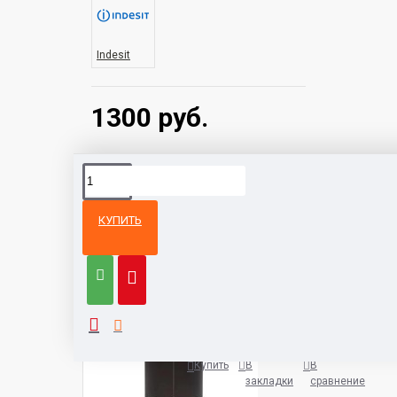
Indesit
1300 руб.
КУПИТЬ
Из той же
Тот же
категории
бренд
Холодильник Hyundai CM5504
3900 руб.
Купить
В
В
закладки
сравнение