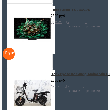
Телевизор TCL 55C7K
2800 руб.
Купить
В
В
закладки
сравнение
QUICKVIEW
Электровелосипед Maikaolin H
2300 руб.
Купить
В
В
закладки
сравнение