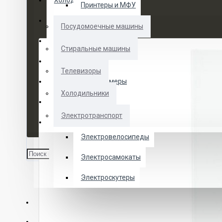
Холодильники
Принтеры и МФУ
Электротранспорт
Посудомоечные машины
Духовые шкафы
Стиральные машины
Кофемашины
Телевизоры
Морозильные камеры
Холодильники
Ноутбуки
Электротранспорт
Телевизоры
Электровелосипеды
Электросамокаты
Электроскутеры
О НАС
УСЛУГИ