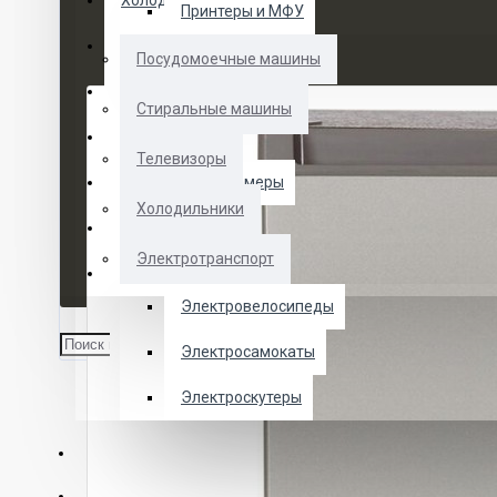
Холодильники
Принтеры и МФУ
Электротранспорт
Посудомоечные машины
Духовые шкафы
Стиральные машины
Кофемашины
Телевизоры
Морозильные камеры
Холодильники
Ноутбуки
Электротранспорт
Телевизоры
Электровелосипеды
Электросамокаты
Электроскутеры
О НАС
УСЛУГИ